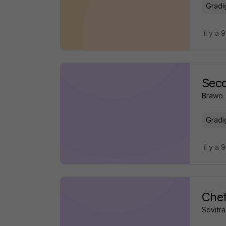
Gradi
il y a 
Seco
Brawo
Gradi
il y a 
Chef
Sovitra