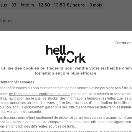
aux - 33
Intérim
12,50 - 13,50 € / heure
3 mois
10 jours
Continuer 
 d'Équipe Paysagiste + Permis BE H/F
 utilise des cookies ou traceurs pour rendre votre recherche d’em
aux - 33
CDI
formation encore plus efficace.
ictement nécessaires
20 jours
 sont nécessaires au bon fonctionnement de nos services et
ne peuvent pas être d
amment
de l'ensemble des cookies ou traceurs
permettant de maintenir la session de l
t sa navigation sur le site, de stocker des informations temporaires telles que les 
rs, les annonces ou les offres vues, gérer les processus d'identification de l'utilisateur,
ou non, et plus globalement garantir la sécurité du site web en détectant les tentati
les violations de sécurité.
 d'Équipe Paysagiste - Secteur Création 
u traceurs permettent également de piloter et suivre les sources d'acquisition d'a
identifiant unique permettant de comprendre comment nos utilisateurs naviguent sur 
ns en fonction des différentes sources de trafic.