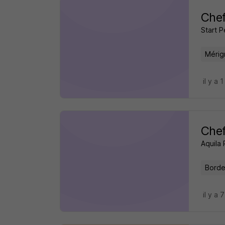
Chef
Start 
Mérig
il y a 1
Chef
Aquila
Borde
il y a 