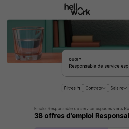
Aller au contenu principal
Effectuer une recherche d'emploi par localité
QUOI ?
Filtres
Contrats
Salaire
Emploi Responsable de service espaces verts B
38
offres d'emploi
Responsab