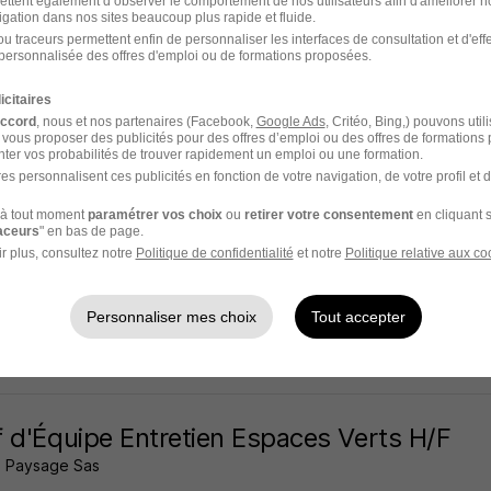
ettent également d’observer le comportement de nos utilisateurs afin d'améliorer no
igation dans nos sites beaucoup plus rapide et fluide.
aux - 33
Intérim
3 mois
u traceurs permettent enfin de personnaliser les interfaces de consultation et d'eff
personnalisée des offres d'emploi ou de formations proposées.
20 jours
icitaires
accord
, nous et nos partenaires (Facebook,
Google Ads
, Critéo, Bing,) pouvons util
 vous proposer des publicités pour des offres d’emploi ou des offres de formations
ter vos probabilités de trouver rapidement un emploi ou une formation.
es personnalisent ces publicités en fonction de votre navigation, de votre profil et 
 d'Équipe Paysagiste - Secteur Entretien 
à tout moment
paramétrer vos choix
ou
retirer votre consentement
en cliquant s
raceurs
" en bas de page.
r plus, consultez notre
Politique de confidentialité
et notre
Politique relative aux co
aux - 33
Intérim
5 mois
Personnaliser mes choix
Tout accepter
20 jours
 d'Équipe Entretien Espaces Verts H/F
s Paysage Sas