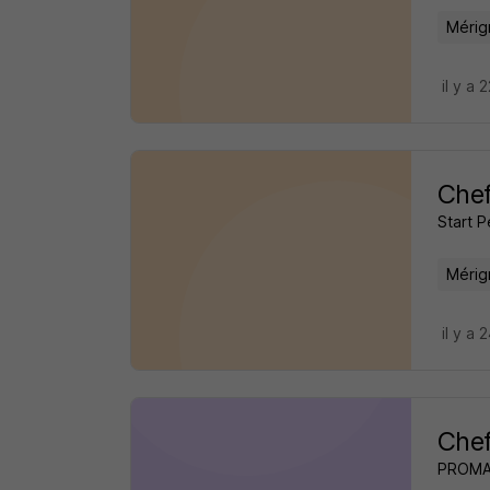
Mérig
il y a 
Chef
Start 
Mérig
il y a 
Chef
PROM