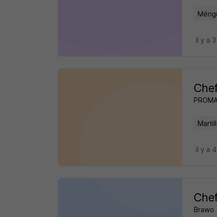
Mérig
il y a 
Chef
PROM
Martil
il y a 
Chef
Brawo