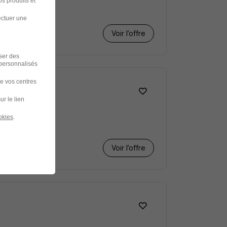
s produits et
ectuer une
Voir l’offre
iser des
 personnalisés
de vos centres
H/F
ur le lien
okies
.
Voir l’offre