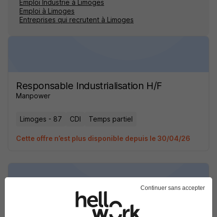
Emploi Industrie à Limoges
Emploi à Limoges
Entreprises qui recrutent à Limoges
Responsable Industrialisation H/F
Manpower
Limoges - 87
CDI
Temps partiel
Cette offre n’est plus disponible depuis le 30/04/26
Continuer sans accepter
Responsable Industrialisation H/F