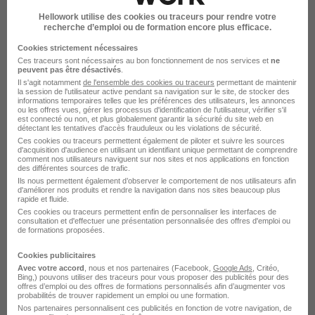
Manpower
Hellowork utilise des cookies ou traceurs pour rendre votre
recherche d’emploi ou de formation encore plus efficace.
Limoges - 87
CDI
Temps partiel
Cookies strictement nécessaires
Ces traceurs sont nécessaires au bon fonctionnement de nos services et
ne
Cette offre n’est plus disponible depuis le 30/04/26
peuvent pas être désactivés
.
Il s'agit notamment
de l'ensemble des cookies ou traceurs
permettant de maintenir
la session de l'utilisateur active pendant sa navigation sur le site, de stocker des
informations temporaires telles que les préférences des utilisateurs, les annonces
ou les offres vues, gérer les processus d'identification de l'utilisateur, vérifier s'il
est connecté ou non, et plus globalement garantir la sécurité du site web en
détectant les tentatives d'accès frauduleux ou les violations de sécurité.
Ces cookies ou traceurs permettent également de piloter et suivre les sources
d'acquisition d'audience en utilisant un identifiant unique permettant de comprendre
comment nos utilisateurs naviguent sur nos sites et nos applications en fonction
des différentes sources de trafic.
Responsable Industrialisation H/F
Ils nous permettent également d’observer le comportement de nos utilisateurs afin
d'améliorer nos produits et rendre la navigation dans nos sites beaucoup plus
Manpower
rapide et fluide.
Ces cookies ou traceurs permettent enfin de personnaliser les interfaces de
consultation et d'effectuer une présentation personnalisée des offres d'emploi ou
Limoges - 87
CDI
Temps partiel
de formations proposées.
Cette offre n’est plus disponible depuis le 30/04/26
Cookies publicitaires
Avec votre accord
, nous et nos partenaires (Facebook,
Google Ads
, Critéo,
Bing,) pouvons utiliser des traceurs pour vous proposer des publicités pour des
offres d’emploi ou des offres de formations personnalisés afin d’augmenter vos
probabilités de trouver rapidement un emploi ou une formation.
Nos partenaires personnalisent ces publicités en fonction de votre navigation, de