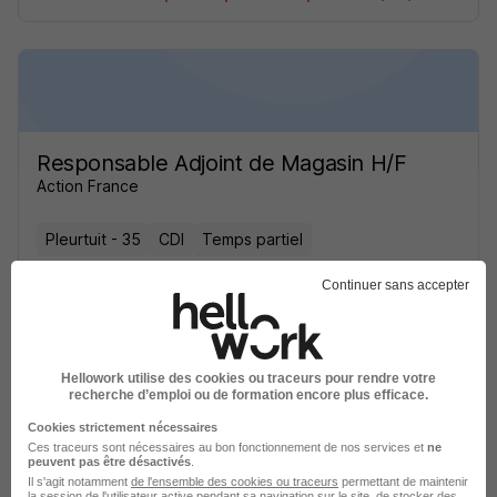
Responsable Adjoint de Magasin H/F
Action France
Pleurtuit - 35
CDI
Temps partiel
Cette offre n’est plus disponible depuis le 29/05/26
Continuer sans accepter
Hellowork utilise des cookies ou traceurs pour rendre votre
recherche d’emploi ou de formation encore plus efficace.
Cookies strictement nécessaires
Ces traceurs sont nécessaires au bon fonctionnement de nos services et
ne
Responsable Adjoint de Magasin H/F
peuvent pas être désactivés
.
Action France
Il s'agit notamment
de l'ensemble des cookies ou traceurs
permettant de maintenir
la session de l'utilisateur active pendant sa navigation sur le site, de stocker des