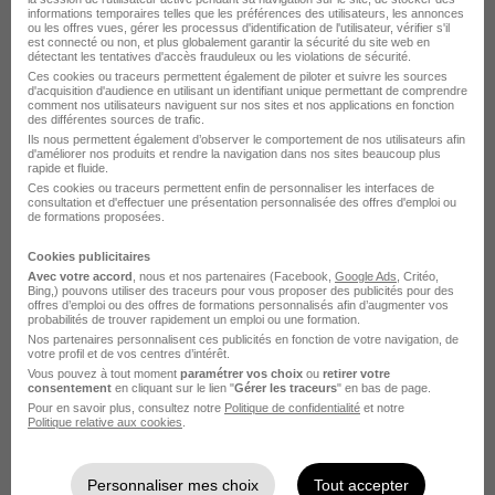
informations temporaires telles que les préférences des utilisateurs, les annonces
ou les offres vues, gérer les processus d'identification de l'utilisateur, vérifier s'il
Pleurtuit - 35
CDI
Temps partiel
est connecté ou non, et plus globalement garantir la sécurité du site web en
détectant les tentatives d'accès frauduleux ou les violations de sécurité.
Cette offre n’est plus disponible depuis le 29/05/26
Ces cookies ou traceurs permettent également de piloter et suivre les sources
d'acquisition d'audience en utilisant un identifiant unique permettant de comprendre
comment nos utilisateurs naviguent sur nos sites et nos applications en fonction
des différentes sources de trafic.
Ils nous permettent également d’observer le comportement de nos utilisateurs afin
d'améliorer nos produits et rendre la navigation dans nos sites beaucoup plus
rapide et fluide.
Ces cookies ou traceurs permettent enfin de personnaliser les interfaces de
consultation et d'effectuer une présentation personnalisée des offres d'emploi ou
de formations proposées.
Responsable Adjoint de Magasin H/F
Cookies publicitaires
Action France
Avec votre accord
, nous et nos partenaires (Facebook,
Google Ads
, Critéo,
Bing,) pouvons utiliser des traceurs pour vous proposer des publicités pour des
offres d’emploi ou des offres de formations personnalisés afin d’augmenter vos
probabilités de trouver rapidement un emploi ou une formation.
Pleurtuit - 35
CDI
Temps partiel
Nos partenaires personnalisent ces publicités en fonction de votre navigation, de
votre profil et de vos centres d’intérêt.
Cette offre n’est plus disponible depuis le 29/05/26
Vous pouvez à tout moment
paramétrer vos choix
ou
retirer votre
consentement
en cliquant sur le lien "
Gérer les traceurs
" en bas de page.
Pour en savoir plus, consultez notre
Politique de confidentialité
et notre
Politique relative aux cookies
.
Personnaliser mes choix
Tout accepter