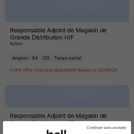
Responsable Adjoint de Magasin de
Grande Distribution H/F
Action
Avignon - 84
CDI
Temps partiel
Cette offre n’est plus disponible depuis le 02/06/26
Responsable Adjoint de Magasin de
Grande Distribution H/F
Continuer sans accepter
Action