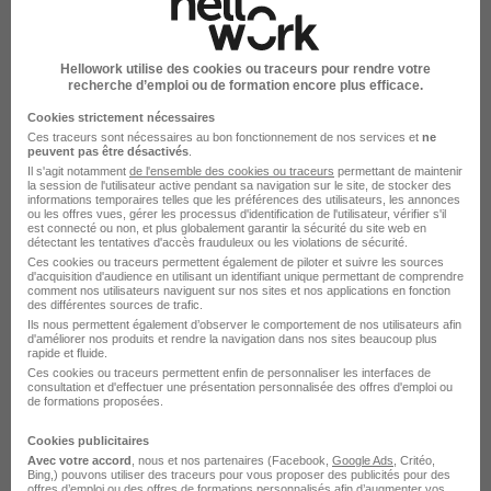
Avignon - 84
CDI
Temps partiel
Hellowork utilise des cookies ou traceurs pour rendre votre
Cette offre n’est plus disponible depuis le 02/06/26
recherche d’emploi ou de formation encore plus efficace.
Cookies strictement nécessaires
Ces traceurs sont nécessaires au bon fonctionnement de nos services et
ne
peuvent pas être désactivés
.
Il s'agit notamment
de l'ensemble des cookies ou traceurs
permettant de maintenir
la session de l'utilisateur active pendant sa navigation sur le site, de stocker des
informations temporaires telles que les préférences des utilisateurs, les annonces
ou les offres vues, gérer les processus d'identification de l'utilisateur, vérifier s'il
est connecté ou non, et plus globalement garantir la sécurité du site web en
Directeur Adjoint Magasin - Agglo Avignon
détectant les tentatives d'accès frauduleux ou les violations de sécurité.
Ces cookies ou traceurs permettent également de piloter et suivre les sources
H/F
d'acquisition d'audience en utilisant un identifiant unique permettant de comprendre
comment nos utilisateurs naviguent sur nos sites et nos applications en fonction
Kiabi
des différentes sources de trafic.
Ils nous permettent également d’observer le comportement de nos utilisateurs afin
d'améliorer nos produits et rendre la navigation dans nos sites beaucoup plus
Avignon - 84
CDI
Temps partiel
rapide et fluide.
Ces cookies ou traceurs permettent enfin de personnaliser les interfaces de
consultation et d'effectuer une présentation personnalisée des offres d'emploi ou
Cette offre n’est plus disponible depuis le 04/06/26
de formations proposées.
Cookies publicitaires
Avec votre accord
, nous et nos partenaires (Facebook,
Google Ads
, Critéo,
Bing,) pouvons utiliser des traceurs pour vous proposer des publicités pour des
offres d’emploi ou des offres de formations personnalisés afin d’augmenter vos