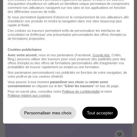
il y a 20 jours
d'acquisition d'audience en utilisant un identifiant unique permettant de comprendre
comment nos utilisateurs naviguent sur nos sites et nos applications en fonction
des différentes sources de trafic.
Ils nous permettent également d’observer le comportement de nos utilisateurs afin
d'améliorer nos produits et rendre la navigation dans nos sites beaucoup plus
rapide et fluide.
Ces cookies ou traceurs permettent enfin de personnaliser les interfaces de
consultation et d'effectuer une présentation personnalisée des offres d'emploi ou
de formations proposées.
Souscripteur Rédacteur Assurances
Cookies publicitaires
Marchés Publics H/F
Avec votre accord
, nous et nos partenaires (Facebook,
Google Ads
, Critéo,
Bing,) pouvons utiliser des traceurs pour vous proposer des publicités pour des
DIOT-SIACI
Super recruteur
offres d’emploi ou des offres de formations personnalisés afin d’augmenter vos
probabilités de trouver rapidement un emploi ou une formation.
Nos partenaires personnalisent ces publicités en fonction de votre navigation, de
votre profil et de vos centres d’intérêt.
Paris - 75
CDI
40 000 - 45 000 € / an
Vous pouvez à tout moment
paramétrer vos choix
ou
retirer votre
Télétravail partiel
consentement
en cliquant sur le lien "
Gérer les traceurs
" en bas de page.
Pour en savoir plus, consultez notre
Politique de confidentialité
et notre
Politique relative aux cookies
.
Voir l’offre
il y a 22 jours
Personnaliser mes choix
Tout accepter