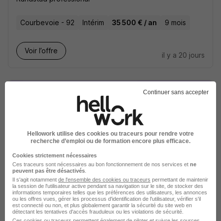
Courbevoie - 92
Intérim
35 500 € / an
9 mois
Voir l’offre
il y a 20 jours
Continuer sans accepter
Rédacteur Sinistres en Assurances
Hellowork utilise des cookies ou traceurs pour rendre votre
H/F
recherche d’emploi ou de formation encore plus efficace.
Randstad professional
Cookies strictement nécessaires
Ces traceurs sont nécessaires au bon fonctionnement de nos services et
ne
peuvent pas être désactivés
.
Courbevoie - 92
Intérim
31 800 - 32 000 € / an
Il s'agit notamment
de l'ensemble des cookies ou traceurs
permettant de maintenir
la session de l'utilisateur active pendant sa navigation sur le site, de stocker des
9 mois
informations temporaires telles que les préférences des utilisateurs, les annonces
ou les offres vues, gérer les processus d'identification de l'utilisateur, vérifier s'il
est connecté ou non, et plus globalement garantir la sécurité du site web en
détectant les tentatives d'accès frauduleux ou les violations de sécurité.
Voir l’offre
Ces cookies ou traceurs permettent également de piloter et suivre les sources