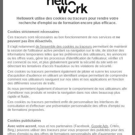
Villejuif - 94
Indépendant
Temps partiel
Hellowork utilise des cookies ou traceurs pour rendre votre
15 - 40 € / heure
+ 1
recherche d’emploi ou de formation encore plus efficace.
Cookies strictement nécessaires
Ces traceurs sont nécessaires au bon fonctionnement de nos services et
ne
Voir l’offre
peuvent pas être désactivés
.
il y a 8 jours
Il s'agit notamment
de l'ensemble des cookies ou traceurs
permettant de maintenir
la session de l'utilisateur active pendant sa navigation sur le site, de stocker des
informations temporaires telles que les préférences des utilisateurs, les annonces
ou les offres vues, gérer les processus d'identification de l'utilisateur, vérifier s'il
est connecté ou non, et plus globalement garantir la sécurité du site web en
détectant les tentatives d'accès frauduleux ou les violations de sécurité.
Ces cookies ou traceurs permettent également de piloter et suivre les sources
d'acquisition d'audience en utilisant un identifiant unique permettant de comprendre
comment nos utilisateurs naviguent sur nos sites et nos applications en fonction
des différentes sources de trafic.
Professeur Particulier de Soutien
Ils nous permettent également d’observer le comportement de nos utilisateurs afin
d'améliorer nos produits et rendre la navigation dans nos sites beaucoup plus
Scolaire H/F
rapide et fluide.
Les Sherpas
Ces cookies ou traceurs permettent enfin de personnaliser les interfaces de
consultation et d'effectuer une présentation personnalisée des offres d'emploi ou
de formations proposées.
Villejuif - 94
Indépendant
Temps partiel
Cookies publicitaires
15 - 40 € / heure
+ 1
Avec votre accord
, nous et nos partenaires (Facebook,
Google Ads
, Critéo,
Bing,) pouvons utiliser des traceurs pour vous proposer des publicités pour des
offres d’emploi ou des offres de formations personnalisés afin d’augmenter vos