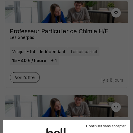
Professeur Particulier de Chimie H/F
Les Sherpas
Villejuif - 94
Indépendant
Temps partiel
15 - 40 € / heure
+ 1
Voir l’offre
il y a 8 jours
Professeur Particulier d'Esh H/F
Continuer sans accepter
Les Sherpas