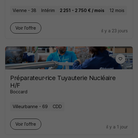
Vienne - 38
Intérim
2 251 - 2 750 € / mois
12 mois
Voir l’offre
il y a 23 jours
Préparateur·rice Tuyauterie Nucléaire
H/F
Boccard
Villeurbanne - 69
CDD
Voir l’offre
il y a 1 jour