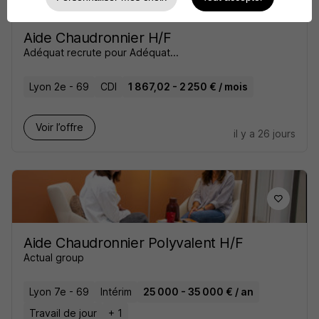
Aide Chaudronnier H/F
Adéquat recrute pour Adéquat...
Lyon 2e - 69
CDI
1 867,02 - 2 250 € / mois
Voir l’offre
il y a 26 jours
Aide Chaudronnier Polyvalent H/F
Actual group
Lyon 7e - 69
Intérim
25 000 - 35 000 € / an
Travail de jour
+ 1