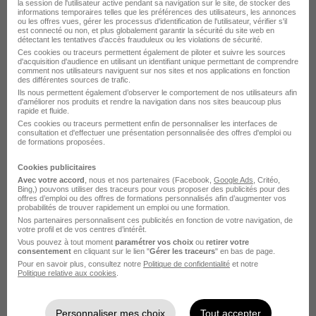
la session de l'utilisateur active pendant sa navigation sur le site, de stocker des
informations temporaires telles que les préférences des utilisateurs, les annonces
ou les offres vues, gérer les processus d'identification de l'utilisateur, vérifier s'il
est connecté ou non, et plus globalement garantir la sécurité du site web en
Voir l’offre
détectant les tentatives d'accès frauduleux ou les violations de sécurité.
il y a 19 jours
Ces cookies ou traceurs permettent également de piloter et suivre les sources
d'acquisition d'audience en utilisant un identifiant unique permettant de comprendre
comment nos utilisateurs naviguent sur nos sites et nos applications en fonction
des différentes sources de trafic.
Ils nous permettent également d’observer le comportement de nos utilisateurs afin
d'améliorer nos produits et rendre la navigation dans nos sites beaucoup plus
rapide et fluide.
Ces cookies ou traceurs permettent enfin de personnaliser les interfaces de
consultation et d'effectuer une présentation personnalisée des offres d'emploi ou
de formations proposées.
Préparateur d'Arrêt H/F
Ekium
Cookies publicitaires
Avec votre accord
, nous et nos partenaires (Facebook,
Google Ads
, Critéo,
Bing,) pouvons utiliser des traceurs pour vous proposer des publicités pour des
Lyon 7e - 69
CDD
offres d’emploi ou des offres de formations personnalisés afin d’augmenter vos
probabilités de trouver rapidement un emploi ou une formation.
Nos partenaires personnalisent ces publicités en fonction de votre navigation, de
votre profil et de vos centres d’intérêt.
Voir l’offre
Vous pouvez à tout moment
paramétrer vos choix
ou
retirer votre
il y a 26 jours
consentement
en cliquant sur le lien "
Gérer les traceurs
" en bas de page.
Pour en savoir plus, consultez notre
Politique de confidentialité
et notre
Politique relative aux cookies
.
Personnaliser mes choix
Tout accepter