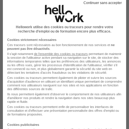
Continuer sans accepter
Hellowork utilise des cookies ou traceurs pour rendre votre
recherche d’emploi ou de formation encore plus efficace.
Pharmacien H/F
Cookies strictement nécessaires
Club Officine
Ces traceurs sont nécessaires au bon fonctionnement de nos services et
ne
peuvent pas être désactivés
.
Il s'agit notamment
de l'ensemble des cookies ou traceurs
permettant de maintenir
Dompierre-les-Ormes - 71
CDD
Temps partiel
la session de l'utilisateur active pendant sa navigation sur le site, de stocker des
informations temporaires telles que les préférences des utilisateurs, les annonces
ou les offres vues, gérer les processus d'identification de l'utilisateur, vérifier s'il
Cette offre n’est plus disponible depuis le 13/06/26
est connecté ou non, et plus globalement garantir la sécurité du site web en
détectant les tentatives d'accès frauduleux ou les violations de sécurité.
Ces cookies ou traceurs permettent également de piloter et suivre les sources
d'acquisition d'audience en utilisant un identifiant unique permettant de comprendre
comment nos utilisateurs naviguent sur nos sites et nos applications en fonction
des différentes sources de trafic.
Ils nous permettent également d’observer le comportement de nos utilisateurs afin
d'améliorer nos produits et rendre la navigation dans nos sites beaucoup plus
rapide et fluide.
Ces cookies ou traceurs permettent enfin de personnaliser les interfaces de
Pharmacien H/F
consultation et d'effectuer une présentation personnalisée des offres d'emploi ou
de formations proposées.
Club Officine
Cookies publicitaires