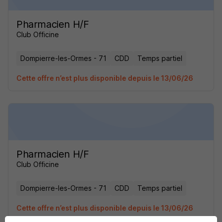
Pharmacien H/F
Club Officine
Dompierre-les-Ormes - 71
CDD
Temps partiel
Cette offre n’est plus disponible depuis le 13/06/26
Pharmacien H/F
Club Officine
Dompierre-les-Ormes - 71
CDD
Temps partiel
Cette offre n’est plus disponible depuis le 13/06/26