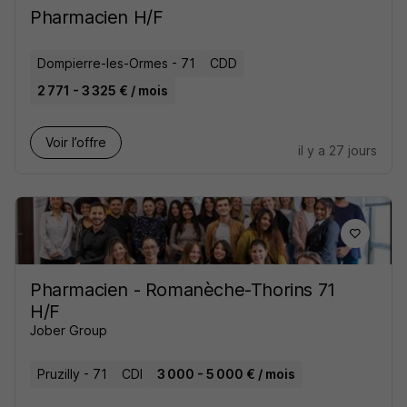
Pharmacien H/F
Dompierre-les-Ormes - 71
CDD
2 771 - 3 325 € / mois
Voir l’offre
il y a 27 jours
Pharmacien - Romanèche-Thorins 71
H/F
Jober Group
Pruzilly - 71
CDI
3 000 - 5 000 € / mois