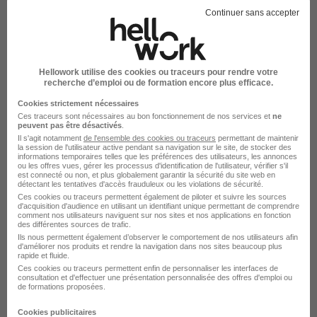
Continuer sans accepter
Emplois & formations
Hellowork utilise des cookies ou traceurs pour rendre votre
recherche d’emploi ou de formation encore plus efficace.
Cookies strictement nécessaires
Emploi Pharmacien
Ces traceurs sont nécessaires au bon fonctionnement de nos services et
ne
Emploi Santé
peuvent pas être désactivés
.
Il s'agit notamment
de l'ensemble des cookies ou traceurs
permettant de maintenir
Emploi Pharmacien Saône-et-Loire
la session de l'utilisateur active pendant sa navigation sur le site, de stocker des
informations temporaires telles que les préférences des utilisateurs, les annonces
ou les offres vues, gérer les processus d'identification de l'utilisateur, vérifier s'il
est connecté ou non, et plus globalement garantir la sécurité du site web en
détectant les tentatives d'accès frauduleux ou les violations de sécurité.
Ces cookies ou traceurs permettent également de piloter et suivre les sources
d'acquisition d'audience en utilisant un identifiant unique permettant de comprendre
comment nos utilisateurs naviguent sur nos sites et nos applications en fonction
des différentes sources de trafic.
L'emploi par métier à Autun
Ils nous permettent également d’observer le comportement de nos utilisateurs afin
d'améliorer nos produits et rendre la navigation dans nos sites beaucoup plus
rapide et fluide.
dans le domaine Santé
Ces cookies ou traceurs permettent enfin de personnaliser les interfaces de
consultation et d'effectuer une présentation personnalisée des offres d'emploi ou
de formations proposées.
Emploi Assistante dentaire Autun
Cookies publicitaires