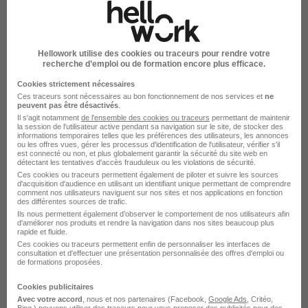
Emploi Solier-moquettiste Clermont-Ferrand
Emploi BTP à Clermont-Ferrand
Emploi à Clermont-Ferrand
Hellowork utilise des cookies ou traceurs pour rendre votre
Entreprises qui recrutent à Clermont-Ferrand
recherche d’emploi ou de formation encore plus efficace.
Cookies strictement nécessaires
Ces traceurs sont nécessaires au bon fonctionnement de nos services et
ne
peuvent pas être désactivés
.
Il s'agit notamment
de l'ensemble des cookies ou traceurs
permettant de maintenir
la session de l'utilisateur active pendant sa navigation sur le site, de stocker des
informations temporaires telles que les préférences des utilisateurs, les annonces
Emplois & formations
ou les offres vues, gérer les processus d'identification de l'utilisateur, vérifier s'il
est connecté ou non, et plus globalement garantir la sécurité du site web en
détectant les tentatives d'accès frauduleux ou les violations de sécurité.
Ces cookies ou traceurs permettent également de piloter et suivre les sources
Emploi Solier-moquettiste
d'acquisition d'audience en utilisant un identifiant unique permettant de comprendre
comment nos utilisateurs naviguent sur nos sites et nos applications en fonction
Emploi BTP
des différentes sources de trafic.
Ils nous permettent également d’observer le comportement de nos utilisateurs afin
d'améliorer nos produits et rendre la navigation dans nos sites beaucoup plus
rapide et fluide.
Ces cookies ou traceurs permettent enfin de personnaliser les interfaces de
consultation et d'effectuer une présentation personnalisée des offres d'emploi ou
de formations proposées.
L'emploi par métier à Clermont-
Cookies publicitaires
Avec votre accord
, nous et nos partenaires (Facebook,
Google Ads
, Critéo,