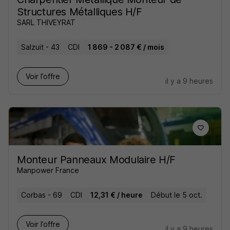
Structures Métalliques H/F
SARL THIVEYRAT
Salzuit - 43
CDI
1 869 - 2 087 € / mois
Voir l’offre
il y a 9 heures
Monteur Panneaux Modulaire H/F
Manpower France
Corbas - 69
CDI
12,31 € / heure
Début le 5 oct.
Voir l’offre
il y a 9 heures