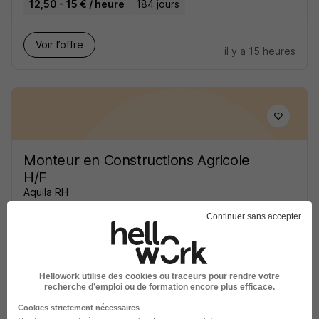
12,50 - 15 € / heure
184 jours
Voir l’offre
il y a 15 heures
Monteur en Constructions Agricole
H/F
Aquila RH
Continuer sans accepter
Lamballe-Armor - 22
Intérim
12,65 - 13,80 € / heure
151 jours
Hellowork utilise des cookies ou traceurs pour rendre votre
Voir l’offre
recherche d’emploi ou de formation encore plus efficace.
il y a 15 heures
Cookies strictement nécessaires