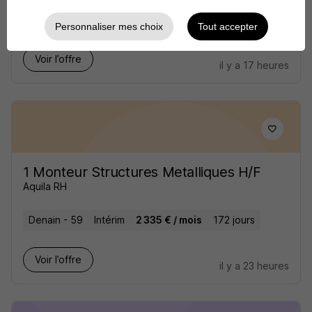
Avranches - 50
Intérim
12,31 € / heure
6 mois
Personnaliser mes choix
Tout accepter
Voir l’offre
il y a 17 heures
1 Monteur Structures Metalliques H/F
Aquila RH
Denain - 59
Intérim
2 335 € / mois
172 jours
Voir l’offre
il y a 23 heures