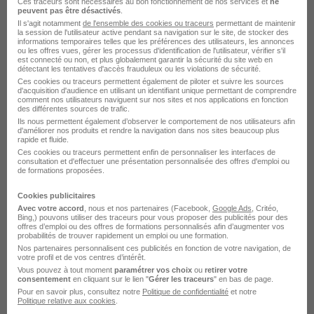
Ces traceurs sont nécessaires au bon fonctionnement de nos services et
ne
peuvent pas être désactivés
.
Il s'agit notamment
de l'ensemble des cookies ou traceurs
permettant de maintenir
la session de l'utilisateur active pendant sa navigation sur le site, de stocker des
informations temporaires telles que les préférences des utilisateurs, les annonces
ou les offres vues, gérer les processus d'identification de l'utilisateur, vérifier s'il
est connecté ou non, et plus globalement garantir la sécurité du site web en
détectant les tentatives d'accès frauduleux ou les violations de sécurité.
Monteur H/F
Ces cookies ou traceurs permettent également de piloter et suivre les sources
d'acquisition d'audience en utilisant un identifiant unique permettant de comprendre
Adecco
comment nos utilisateurs naviguent sur nos sites et nos applications en fonction
des différentes sources de trafic.
Ils nous permettent également d’observer le comportement de nos utilisateurs afin
Mortagne-sur-Sèvre - 85
Intérim
d'améliorer nos produits et rendre la navigation dans nos sites beaucoup plus
rapide et fluide.
Ces cookies ou traceurs permettent enfin de personnaliser les interfaces de
consultation et d'effectuer une présentation personnalisée des offres d'emploi ou
Voir l’offre
de formations proposées.
il y a 17 heures
Cookies publicitaires
Avec votre accord
, nous et nos partenaires (Facebook,
Google Ads
, Critéo,
Bing,) pouvons utiliser des traceurs pour vous proposer des publicités pour des
offres d’emploi ou des offres de formations personnalisés afin d’augmenter vos
probabilités de trouver rapidement un emploi ou une formation.
Nos partenaires personnalisent ces publicités en fonction de votre navigation, de
votre profil et de vos centres d’intérêt.
Vous pouvez à tout moment
paramétrer vos choix
ou
retirer votre
consentement
en cliquant sur le lien "
Gérer les traceurs
" en bas de page.
Monteur TP H/F
Pour en savoir plus, consultez notre
Politique de confidentialité
et notre
PROMAN
Politique relative aux cookies
.