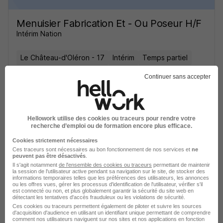
Menuisier Fabrication Et - Ou Poseur H/F
Intérim Nation
Le Château-d'Oléron - 17
Intérim
Temps partiel
Cette offre n’est plus disponible depuis le 02/07/26
Continuer sans accepter
Hellowork utilise des cookies ou traceurs pour rendre votre
recherche d’emploi ou de formation encore plus efficace.
Cookies strictement nécessaires
Ces traceurs sont nécessaires au bon fonctionnement de nos services et
ne
Menuisier Fabrication Et - Ou Poseur H/F
peuvent pas être désactivés
.
Intérim Nation
Il s'agit notamment
de l'ensemble des cookies ou traceurs
permettant de maintenir
la session de l'utilisateur active pendant sa navigation sur le site, de stocker des
informations temporaires telles que les préférences des utilisateurs, les annonces
ou les offres vues, gérer les processus d'identification de l'utilisateur, vérifier s'il
Le Château-d'Oléron - 17
Intérim
Temps partiel
est connecté ou non, et plus globalement garantir la sécurité du site web en
détectant les tentatives d'accès frauduleux ou les violations de sécurité.
Ces cookies ou traceurs permettent également de piloter et suivre les sources
Cette offre n’est plus disponible depuis le 02/07/26
d'acquisition d'audience en utilisant un identifiant unique permettant de comprendre
comment nos utilisateurs naviguent sur nos sites et nos applications en fonction