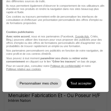
des différentes sources de trafic.
Ils nous permettent également d’observer le comportement de nos utilisateurs afin
d'améliorer nos produits et rendre la navigation dans nos sites beaucoup plus
rapide et fluide.
Ces cookies ou traceurs permettent enfin de personnaliser les interfaces de
consultation et d'effectuer une présentation personnalisée des offres d'emploi ou
de formations proposées.
Menuisier Fabrication Et - Ou Poseur H/F
Cookies publicitaires
Intérim Nation
Avec votre accord
, nous et nos partenaires (Facebook,
Google Ads
, Critéo,
Bing,) pouvons utiliser des traceurs pour vous proposer des publicités pour des
offres d’emploi ou des offres de formations personnalisés afin d’augmenter vos
probabilités de trouver rapidement un emploi ou une formation.
Le Château-d'Oléron - 17
Intérim
Temps partiel
Nos partenaires personnalisent ces publicités en fonction de votre navigation, de
votre profil et de vos centres d’intérêt.
Cette offre n’est plus disponible depuis le 02/07/26
Vous pouvez à tout moment
paramétrer vos choix
ou
retirer votre
consentement
en cliquant sur le lien "
Gérer les traceurs
" en bas de page.
Pour en savoir plus, consultez notre
Politique de confidentialité
et notre
Politique relative aux cookies
.
Personnaliser mes choix
Tout accepter
Menuisier Fabrication Et - Ou Poseur H/F
Intérim Nation