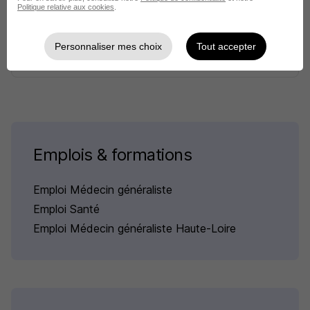
Politique relative aux cookies
.
Yssingeaux - 43
CDI
Temps partiel
Personnaliser mes choix
Tout accepter
Cette offre n’est plus disponible depuis le 12/06/26
Emplois & formations
Emploi Médecin généraliste
Emploi Santé
Emploi Médecin généraliste Haute-Loire