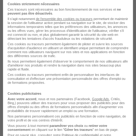
Cette offre n’est plus disponible depuis le 16/06/26
Cookies strictement nécessaires
Ces traceurs sont nécessaires au bon fonctionnement de nos services et
ne
peuvent pas être désactivés
.
Il s'agit notamment
de l'ensemble des cookies ou traceurs
permettant de maintenir
la session de l'utilisateur active pendant sa navigation sur le site, de stocker des
informations temporaires telles que les préférences des utilisateurs, les annonces
ou les offres vues, gérer les processus d'identification de l'utilisateur, vérifier s'il
est connecté ou non, et plus globalement garantir la sécurité du site web en
détectant les tentatives d'accès frauduleux ou les violations de sécurité.
Ces cookies ou traceurs permettent également de piloter et suivre les sources
Médecin Généraliste H/F
d'acquisition d'audience en utilisant un identifiant unique permettant de comprendre
comment nos utilisateurs naviguent sur nos sites et nos applications en fonction
Appel Médical
des différentes sources de trafic.
Ils nous permettent également d’observer le comportement de nos utilisateurs afin
d'améliorer nos produits et rendre la navigation dans nos sites beaucoup plus
rapide et fluide.
Yssingeaux - 43
CDI
Temps partiel
Ces cookies ou traceurs permettent enfin de personnaliser les interfaces de
consultation et d'effectuer une présentation personnalisée des offres d'emploi ou
Cette offre n’est plus disponible depuis le 12/06/26
de formations proposées.
Cookies publicitaires
Avec votre accord
, nous et nos partenaires (Facebook,
Google Ads
, Critéo,
Bing,) pouvons utiliser des traceurs pour vous proposer des publicités pour des
offres d’emploi ou des offres de formations personnalisés afin d’augmenter vos
probabilités de trouver rapidement un emploi ou une formation.
Nos partenaires personnalisent ces publicités en fonction de votre navigation, de
votre profil et de vos centres d’intérêt.
Vous pouvez à tout moment
paramétrer vos choix
ou
retirer votre
Médecin Généraliste H/F
consentement
en cliquant sur le lien "
Gérer les traceurs
" en bas de page.
Appel Médical
Pour en savoir plus, consultez notre
Politique de confidentialité
et notre