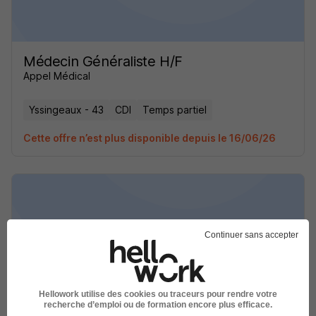
Médecin Généraliste H/F
Appel Médical
Yssingeaux - 43
CDI
Temps partiel
Cette offre n’est plus disponible depuis le 16/06/26
Continuer sans accepter
Médecin Généraliste H/F
Appel Médical
Yssingeaux - 43
CDI
Temps partiel
Hellowork utilise des cookies ou traceurs pour rendre votre
recherche d’emploi ou de formation encore plus efficace.