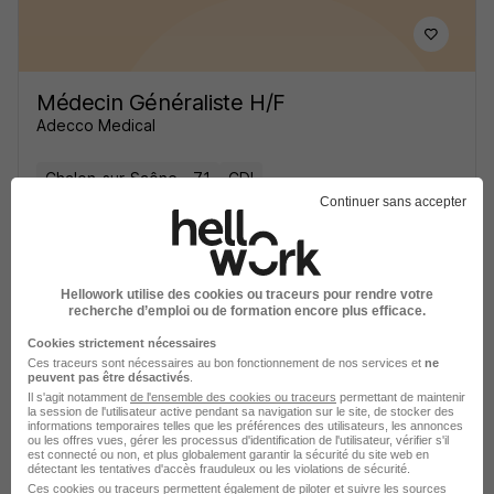
Médecin Généraliste H/F
Adecco Medical
Chalon-sur-Saône - 71
CDI
Continuer sans accepter
Voir l’offre
il y a 23 jours
Hellowork utilise des cookies ou traceurs pour rendre votre
recherche d’emploi ou de formation encore plus efficace.
Cookies strictement nécessaires
Ces traceurs sont nécessaires au bon fonctionnement de nos services et
ne
peuvent pas être désactivés
.
Il s'agit notamment
de l'ensemble des cookies ou traceurs
permettant de maintenir
la session de l'utilisateur active pendant sa navigation sur le site, de stocker des
Médecin Généraliste H/F
informations temporaires telles que les préférences des utilisateurs, les annonces
ou les offres vues, gérer les processus d'identification de l'utilisateur, vérifier s'il
Adecco Medical
est connecté ou non, et plus globalement garantir la sécurité du site web en
détectant les tentatives d'accès frauduleux ou les violations de sécurité.
Ces cookies ou traceurs permettent également de piloter et suivre les sources