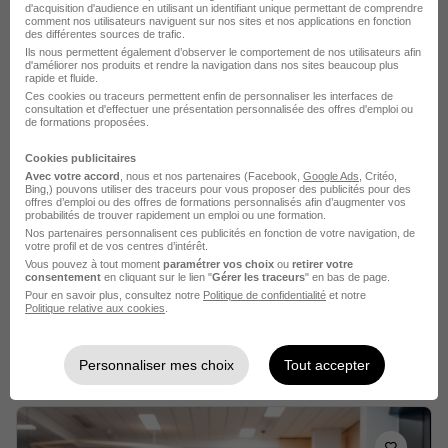
Chalon-sur-Saône - 71
CDI
d'acquisition d'audience en utilisant un identifiant unique permettant de comprendre
comment nos utilisateurs naviguent sur nos sites et nos applications en fonction
des différentes sources de trafic.
Ils nous permettent également d’observer le comportement de nos utilisateurs afin
Voir l’offre
d'améliorer nos produits et rendre la navigation dans nos sites beaucoup plus
il y a 23 jours
rapide et fluide.
Ces cookies ou traceurs permettent enfin de personnaliser les interfaces de
consultation et d'effectuer une présentation personnalisée des offres d'emploi ou
de formations proposées.
Cookies publicitaires
Avec votre accord
, nous et nos partenaires (Facebook,
Google Ads
, Critéo,
Bing,) pouvons utiliser des traceurs pour vous proposer des publicités pour des
offres d’emploi ou des offres de formations personnalisés afin d’augmenter vos
probabilités de trouver rapidement un emploi ou une formation.
Médecin Généraliste H/F
Nos partenaires personnalisent ces publicités en fonction de votre navigation, de
Adecco Medical
votre profil et de vos centres d’intérêt.
Vous pouvez à tout moment
paramétrer vos choix
ou
retirer votre
consentement
en cliquant sur le lien "
Gérer les traceurs
" en bas de page.
Dracy-le-Fort - 71
CDI
Pour en savoir plus, consultez notre
Politique de confidentialité
et notre
Politique relative aux cookies
.
Voir l’offre
il y a 23 jours
Personnaliser mes choix
Tout accepter