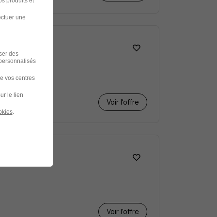
s produits et
ectuer une
iser des
 personnalisés
de vos centres
ur le lien
Voir l’offre
okies
.
Voir l’offre