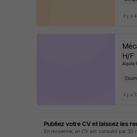
il y a 
Méca
H/F
Aquila
Courn
il y a 
Publiez votre CV et laissez les r
En moyenne, un CV est consulté par 30 re