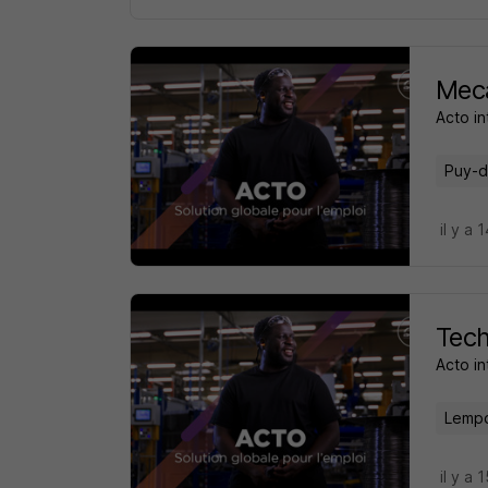
Meca
Acto in
Puy-d
il y a 
Tech
Acto in
Lempd
il y a 