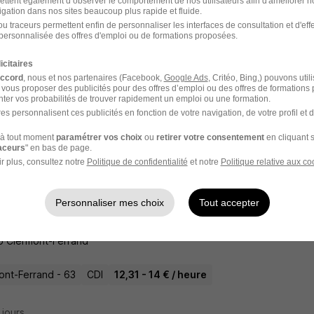
ettent également d’observer le comportement de nos utilisateurs afin d'améliorer no
igation dans nos sites beaucoup plus rapide et fluide.
u traceurs permettent enfin de personnaliser les interfaces de consultation et d'eff
personnalisée des offres d'emploi ou de formations proposées.
nicien TP H/F
icitaires
accord
, nous et nos partenaires (Facebook,
Google Ads
, Critéo, Bing,) pouvons util
ustrie Bâtiment
 vous proposer des publicités pour des offres d’emploi ou des offres de formations
ter vos probabilités de trouver rapidement un emploi ou une formation.
es personnalisent ces publicités en fonction de votre navigation, de votre profil et 
du-Château - 63
Intérim
2 500 € / mois
18 mois
à tout moment
paramétrer vos choix
ou
retirer votre consentement
en cliquant s
raceurs
" en bas de page.
6 jours
r plus, consultez notre
Politique de confidentialité
et notre
Politique relative aux co
Personnaliser mes choix
Tout accepter
nicien BTP H/F
b Clermont-Ferrand
ont-Ferrand - 63
CDI
12,31 - 14 € / heure
6 jours