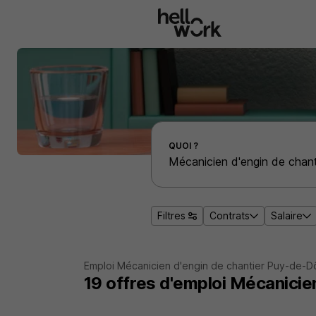
Aller au contenu principal
Effectuer une recherche d'emploi par localité
QUOI ?
Filtres
Contrats
Salaire
Emploi Mécanicien d'engin de chantier Puy-de-
19
offres d'emploi
Mécanicie