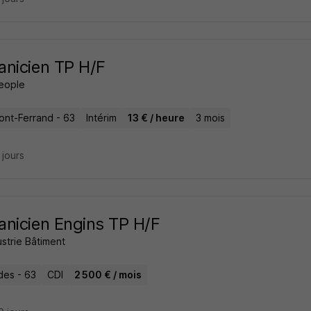
nicien TP H/F
People
ont-Ferrand - 63
Intérim
13 € / heure
3 mois
8 jours
nicien Engins TP H/F
ustrie Bâtiment
es - 63
CDI
2 500 € / mois