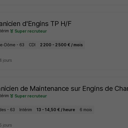
nicien d'Engins TP H/F
térim
Super recruteur
e-Dôme - 63
CDI
2 200 - 2 500 € / mois
14 jours
nicien de Maintenance sur Engins de Chan
térim
Super recruteur
es - 63
Intérim
13 - 14,50 € / heure
6 mois
15 jours