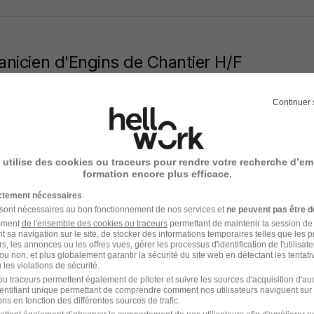
nicien d'Engins de Chantier H/F
LENT
Continuer 
ont-Ferrand - 63
CDI
32 000 - 38 000 € / an
16 jours
 utilise des cookies ou traceurs pour rendre votre recherche d’em
formation encore plus efficace.
ictement nécessaires
 sont nécessaires au bon fonctionnement de nos services et
ne peuvent pas être d
nicien Engin TP H/F
amment
de l'ensemble des cookies ou traceurs
permettant de maintenir la session de l
t sa navigation sur le site, de stocker des informations temporaires telles que les 
b Clermont-Ferrand
rs, les annonces ou les offres vues, gérer les processus d'identification de l'utilisateur,
ou non, et plus globalement garantir la sécurité du site web en détectant les tentati
les violations de sécurité.
ont-Ferrand - 63
Intérim
12,31 - 14 € / heure
5 mois
u traceurs permettent également de piloter et suivre les sources d'acquisition d'a
identifiant unique permettant de comprendre comment nos utilisateurs naviguent sur 
ns en fonction des différentes sources de trafic.
17 jours