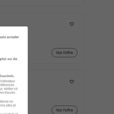
sans accepter
Voir l’offre
ploi ou de
ésactivés
.
'utilisateur
préférences
 vérifier s'il
ves d'accès
udience en
nos sites et
Voir l’offre