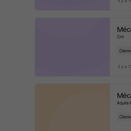
il y a 
Méca
Crit
Clerm
il y a 
Méca
Aquila
Clerm