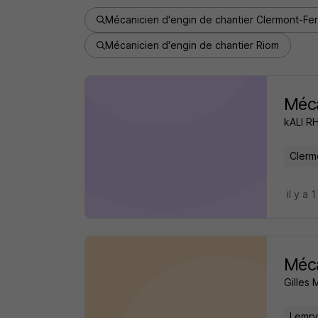
Mécanicien d'engin de chantier Clermont-Fe
Mécanicien d'engin de chantier Riom
Méca
kALI RH
Clerm
il y a 1
Méca
Gilles 
Lempd