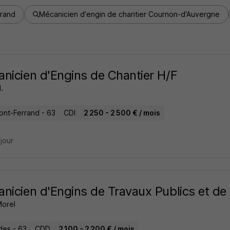
rrand
Mécanicien d'engin de chantier Cournon-d'Auvergne
nicien d'Engins de Chantier H/F
.
ont-Ferrand - 63
CDI
2 250 - 2 500 € / mois
 jour
nicien d'Engins de Travaux Publics et de
Morel
es - 63
CDD
2 100 - 2 200 € / mois