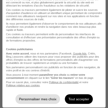
est connecté ou non, et plus globalement garantir la sécurité du site web en
détectant les tentatives d'accès frauduleux ou les violations de sécurité.
Ces cookies ou traceurs permettent également de piloter et suivre les sources
d'acquisition d'audience en utilisant un identifiant unique permettant de comprendre
comment nos utilisateurs naviguent sur nos sites et nos applications en fonction
des différentes sources de trafic.
Ils nous permettent également d’observer le comportement de nos utilisateurs afin
d'améliorer nos produits et rendre la navigation dans nos sites beaucoup plus
rapide et fluide.
Chauffeur-Livreur H/F
Ces cookies ou traceurs permettent enfin de personnaliser les interfaces de
Li.Mon
consultation et d'effectuer une présentation personnalisée des offres d'emploi ou
de formations proposées.
Angoulême - 16
CDD
Temps partiel
Cookies publicitaires
Avec votre accord
, nous et nos partenaires (Facebook,
Google Ads
, Critéo,
Bing,) pouvons utiliser des traceurs pour vous proposer des publicités pour des
Cette offre n’est plus disponible depuis le 17/06/26
offres d’emploi ou des offres de formations personnalisés afin d’augmenter vos
probabilités de trouver rapidement un emploi ou une formation.
Nos partenaires personnalisent ces publicités en fonction de votre navigation, de
votre profil et de vos centres d’intérêt.
Vous pouvez à tout moment
paramétrer vos choix
ou
retirer votre
consentement
en cliquant sur le lien "
Gérer les traceurs
" en bas de page.
Pour en savoir plus, consultez notre
Politique de confidentialité
et notre
Politique relative aux cookies
.
Chauffeur-Livreur H/F
Personnaliser mes choix
Tout accepter
Li.Mon