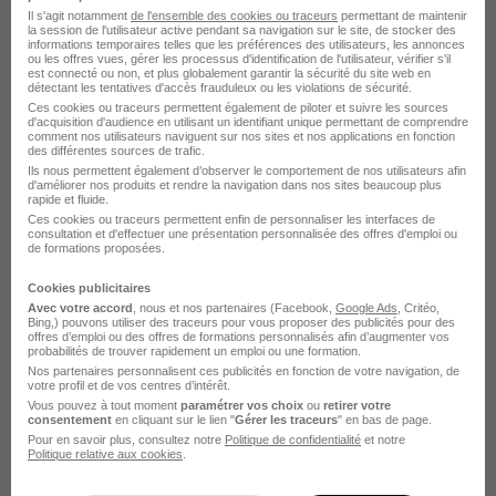
Adequat Interim
Il s'agit notamment
de l'ensemble des cookies ou traceurs
permettant de maintenir
la session de l'utilisateur active pendant sa navigation sur le site, de stocker des
informations temporaires telles que les préférences des utilisateurs, les annonces
Bayonne - 64
CDI
Temps partiel
ou les offres vues, gérer les processus d'identification de l'utilisateur, vérifier s'il
est connecté ou non, et plus globalement garantir la sécurité du site web en
détectant les tentatives d'accès frauduleux ou les violations de sécurité.
Cette offre n’est plus disponible depuis le 03/07/26
Ces cookies ou traceurs permettent également de piloter et suivre les sources
d'acquisition d'audience en utilisant un identifiant unique permettant de comprendre
comment nos utilisateurs naviguent sur nos sites et nos applications en fonction
des différentes sources de trafic.
Ils nous permettent également d’observer le comportement de nos utilisateurs afin
d'améliorer nos produits et rendre la navigation dans nos sites beaucoup plus
rapide et fluide.
Ces cookies ou traceurs permettent enfin de personnaliser les interfaces de
consultation et d'effectuer une présentation personnalisée des offres d'emploi ou
de formations proposées.
Ingenieur Calculateur Facade H/F
Cookies publicitaires
Adequat Interim
Avec votre accord
, nous et nos partenaires (Facebook,
Google Ads
, Critéo,
Bing,) pouvons utiliser des traceurs pour vous proposer des publicités pour des
offres d’emploi ou des offres de formations personnalisés afin d’augmenter vos
Bayonne - 64
CDI
Temps partiel
probabilités de trouver rapidement un emploi ou une formation.
Nos partenaires personnalisent ces publicités en fonction de votre navigation, de
votre profil et de vos centres d’intérêt.
Cette offre n’est plus disponible depuis le 03/07/26
Vous pouvez à tout moment
paramétrer vos choix
ou
retirer votre
consentement
en cliquant sur le lien "
Gérer les traceurs
" en bas de page.
Pour en savoir plus, consultez notre
Politique de confidentialité
et notre
Politique relative aux cookies
.