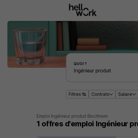
Aller au contenu principal
Effectuer une recherche d'emploi par localité
QUOI ?
Filtres
Contrats
Salaire
Emploi Ingénieur produit Bischheim
1
offres d'emploi
Ingénieur p