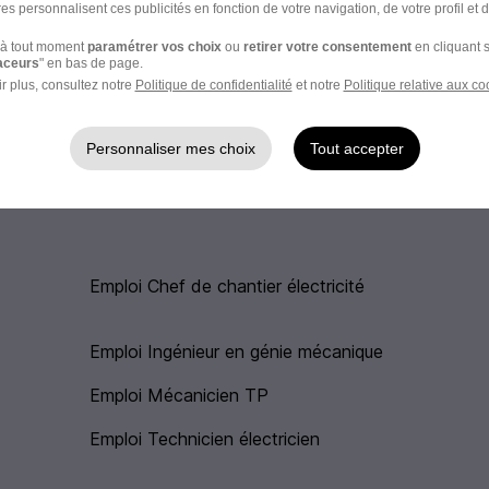
es personnalisent ces publicités en fonction de votre navigation, de votre profil et 
Bischheim
à tout moment
paramétrer vos choix
ou
retirer votre consentement
en cliquant s
raceurs
" en bas de page.
r plus, consultez notre
Politique de confidentialité
et notre
Politique relative aux co
Personnaliser mes choix
Tout accepter
Emploi Chef de chantier électricité
Emploi Ingénieur en génie mécanique
Emploi Mécanicien TP
Emploi Technicien électricien