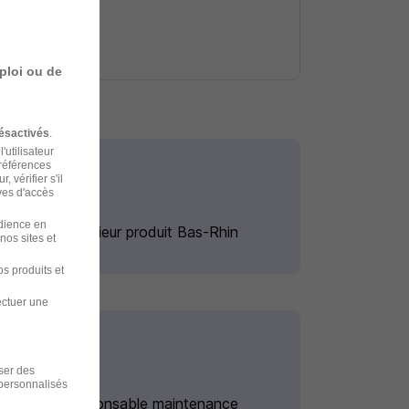
ploi ou de
ésactivés
.
'utilisateur
préférences
 vérifier s'il
ves d'accès
udience en
Emploi Ingénieur produit Bas-Rhin
nos sites et
s produits et
ectuer une
iser des
 personnalisés
Emploi Responsable maintenance