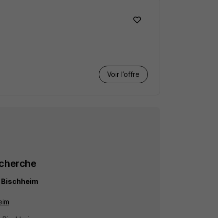
Voir l’offre
echerche
t Bischheim
eim