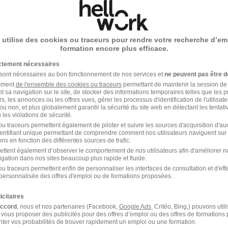
heim - 67
CDI
Temps partiel
offre n’est plus disponible depuis le 08/06/26
 utilise des cookies ou traceurs pour rendre votre recherche d’em
formation encore plus efficace.
ictement nécessaires
 sont nécessaires au bon fonctionnement de nos services et
ne peuvent pas être d
amment
de l'ensemble des cookies ou traceurs
permettant de maintenir la session de l
t sa navigation sur le site, de stocker des informations temporaires telles que les 
rs, les annonces ou les offres vues, gérer les processus d'identification de l'utilisateur,
ou non, et plus globalement garantir la sécurité du site web en détectant les tentati
les violations de sécurité.
u traceurs permettent également de piloter et suivre les sources d'acquisition d'a
Emploi Ingénierie
identifiant unique permettant de comprendre comment nos utilisateurs naviguent sur 
ns en fonction des différentes sources de trafic.
ettent également d’observer le comportement de nos utilisateurs afin d'améliorer no
igation dans nos sites beaucoup plus rapide et fluide.
u traceurs permettent enfin de personnaliser les interfaces de consultation et d'eff
personnalisée des offres d'emploi ou de formations proposées.
heim dans le domaine Ingénierie
icitaires
accord
, nous et nos partenaires (Facebook,
Google Ads
, Critéo, Bing,) pouvons util
 vous proposer des publicités pour des offres d’emploi ou des offres de formations
ter vos probabilités de trouver rapidement un emploi ou une formation.
Emploi Mécanicien de maintenance