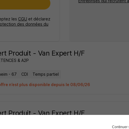
Entreprises qui recrutent 
e
ceptez les
CGU
et déclarez
rotection des données du
rt Produit - Van Expert H/F
TENCES & A2P
heim - 67
CDI
Temps partiel
offre n’est plus disponible depuis le 08/06/26
rt Produit - Van Expert H/F
TENCES & A2P
Continuer 