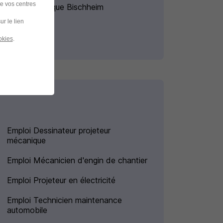
de vos centres
génie thermique Bischheim
ur le lien
okies
.
Emploi Dessinateur projeteur
mécanique
Emploi Mécanicien d'engin de chantier
Emploi Projeteur en électricité
Emploi Technicien maintenance
automobile