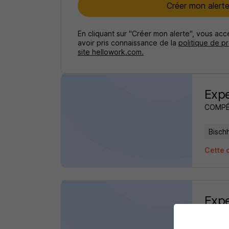
Créer mon alert
En cliquant sur "Créer mon alerte", vous ac
avoir pris connaissance de la
politique de p
site hellowork.com.
Expe
COMPÉ
Bisch
Cette 
Expe
COMPÉ