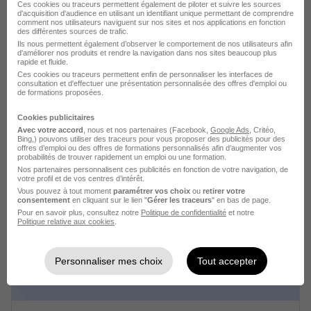
Ces cookies ou traceurs permettent également de piloter et suivre les sources
d'acquisition d'audience en utilisant un identifiant unique permettant de comprendre
comment nos utilisateurs naviguent sur nos sites et nos applications en fonction
des différentes sources de trafic.
Ils nous permettent également d’observer le comportement de nos utilisateurs afin
d'améliorer nos produits et rendre la navigation dans nos sites beaucoup plus
rapide et fluide.
Ces cookies ou traceurs permettent enfin de personnaliser les interfaces de
consultation et d'effectuer une présentation personnalisée des offres d'emploi ou
de formations proposées.
Alternance - Assistant de Chargé de
Cookies publicitaires
Normalisation Produits Finis - Mode -
Avec votre accord
, nous et nos partenaires (Facebook,
Google Ads
, Critéo,
Septembre 2026 H/F
Bing,) pouvons utiliser des traceurs pour vous proposer des publicités pour des
offres d’emploi ou des offres de formations personnalisés afin d’augmenter vos
Chanel
probabilités de trouver rapidement un emploi ou une formation.
Nos partenaires personnalisent ces publicités en fonction de votre navigation, de
votre profil et de vos centres d’intérêt.
Paris - 75
Alternance
Temps partiel
Vous pouvez à tout moment
paramétrer vos choix
ou
retirer votre
consentement
en cliquant sur le lien "
Gérer les traceurs
" en bas de page.
Cette offre n’est plus disponible depuis le 25/06/26
Pour en savoir plus, consultez notre
Politique de confidentialité
et notre
Politique relative aux cookies
.
Personnaliser mes choix
Tout accepter