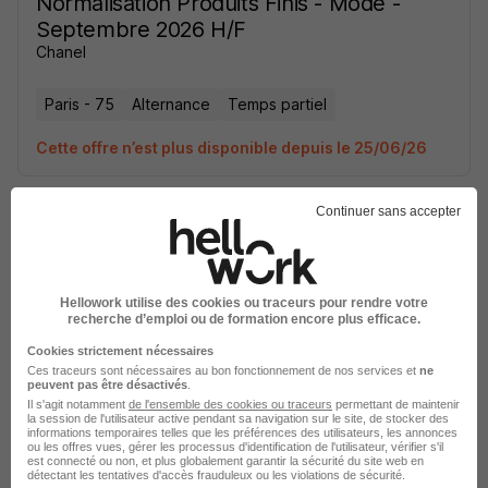
Normalisation Produits Finis - Mode -
Septembre 2026 H/F
Chanel
Paris - 75
Alternance
Temps partiel
Cette offre n’est plus disponible depuis le 25/06/26
Continuer sans accepter
Hellowork utilise des cookies ou traceurs pour rendre votre
Alternance - Assistant de Chargé de
recherche d’emploi ou de formation encore plus efficace.
Normalisation Produits Finis - Mode -
Cookies strictement nécessaires
Septembre 2026 H/F
Ces traceurs sont nécessaires au bon fonctionnement de nos services et
ne
peuvent pas être désactivés
.
Chanel
Il s'agit notamment
de l'ensemble des cookies ou traceurs
permettant de maintenir
la session de l'utilisateur active pendant sa navigation sur le site, de stocker des
informations temporaires telles que les préférences des utilisateurs, les annonces
Paris - 75
Alternance
Temps partiel
ou les offres vues, gérer les processus d'identification de l'utilisateur, vérifier s'il
est connecté ou non, et plus globalement garantir la sécurité du site web en
détectant les tentatives d'accès frauduleux ou les violations de sécurité.
Cette offre n’est plus disponible depuis le 25/06/26