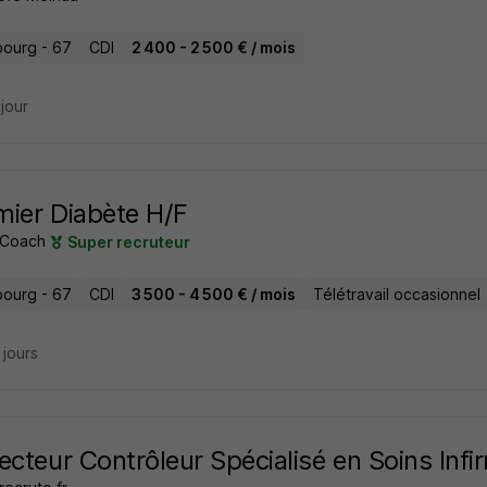
bourg - 67
CDI
2 400 - 2 500 € / mois
 jour
rmier Diabète H/F
 Coach
Super recruteur
bourg - 67
CDI
3 500 - 4 500 € / mois
Télétravail occasionnel
8 jours
ecteur Contrôleur Spécialisé en Soins Infi