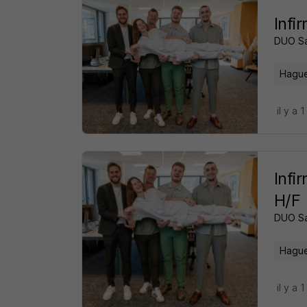
Infi
DUO S
Hague
il y a 1
Infi
H/F
DUO S
Hague
il y a 1