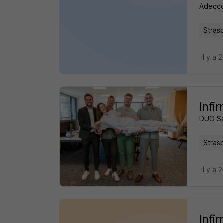
Adecco
Stras
il y a 
Infi
DUO S
Stras
il y a 
Infi