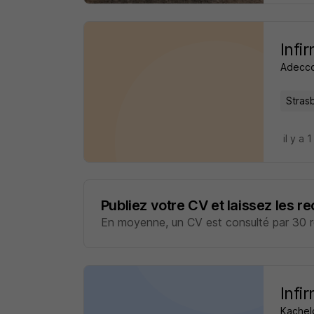
Infi
Adecco
Stras
il y a 1
Publiez votre CV et laissez les r
En moyenne, un CV est consulté par 30 re
Infi
Kachel