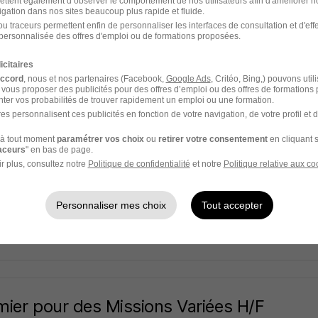
ettent également d’observer le comportement de nos utilisateurs afin d'améliorer no
ed Carrière Santé
igation dans nos sites beaucoup plus rapide et fluide.
u traceurs permettent enfin de personnaliser les interfaces de consultation et d'eff
personnalisée des offres d'emploi ou de formations proposées.
bourg - 67
CDD
14,74 - 17,62 € / heure
icitaires
13 jours
accord
, nous et nos partenaires (Facebook,
Google Ads
, Critéo, Bing,) pouvons util
 vous proposer des publicités pour des offres d’emploi ou des offres de formations
ter vos probabilités de trouver rapidement un emploi ou une formation.
es personnalisent ces publicités en fonction de votre navigation, de votre profil et 
à tout moment
paramétrer vos choix
ou
retirer votre consentement
en cliquant s
- Infirmier - Secteur Strasbourg Centre 
raceurs
" en bas de page.
anté
r plus, consultez notre
Politique de confidentialité
et notre
Politique relative aux co
bourg - 67
CDD
16,65 - 20,80 € / heure
Personnaliser mes choix
Tout accepter
14 jours
rmier pour des Missions Variées H/F