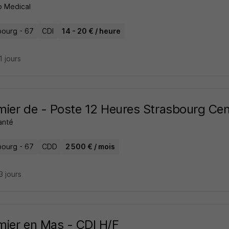
 Medical
bourg - 67
CDI
14 - 20 € / heure
21 jours
rmier de - Poste 12 Heures Strasbourg Cen
anté
bourg - 67
CDD
2 500 € / mois
23 jours
rmier en Mas - CDI H/F