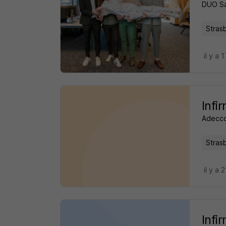
DUO S
Stras
il y a 
Infi
Adecco
Stras
il y a 
Infi