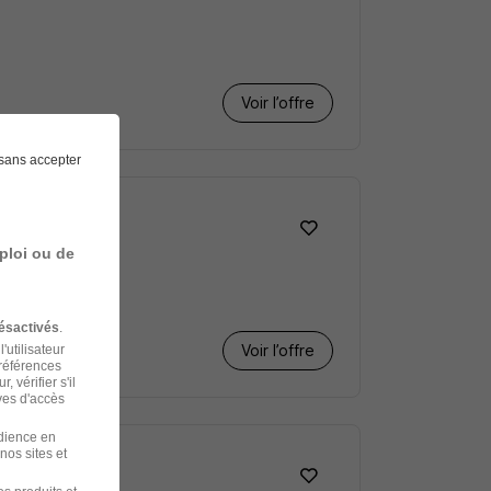
Voir l’offre
sans accepter
ploi ou de
ésactivés
.
Voir l’offre
'utilisateur
préférences
 vérifier s'il
ves d'accès
udience en
nos sites et