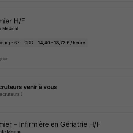
rmier H/F
 Medical
bourg - 67
CDD
14,40 - 18,73 € / heure
 jour
ecruteurs venir à vous
cruteurs !
rmier - Infirmière en Gériatrie H/F
ofe Meinau