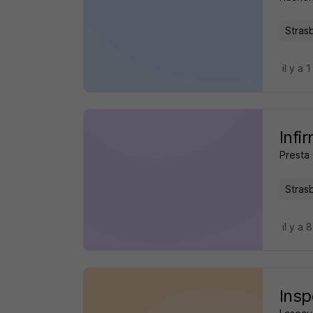
Stras
il y a 1
Infi
Presta
Stras
il y a 
Insp