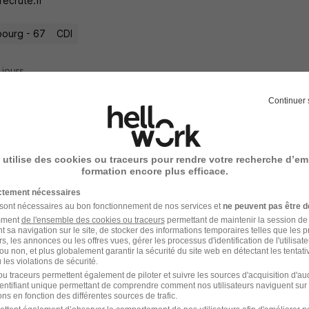
ecrute.fr
bourg - 67
CDI
8 jours
Continuer 
rmier de Médecine Géronto H/F
e Sainte Barbe
 utilise des cookies ou traceurs pour rendre votre recherche d’em
formation encore plus efficace.
bourg - 67
CDI
32 000 - 38 000 € / an
ictement nécessaires
 sont nécessaires au bon fonctionnement de nos services et
ne peuvent pas être d
amment
de l'ensemble des cookies ou traceurs
permettant de maintenir la session de l
10 jours
t sa navigation sur le site, de stocker des informations temporaires telles que les 
rs, les annonces ou les offres vues, gérer les processus d'identification de l'utilisateur,
ou non, et plus globalement garantir la sécurité du site web en détectant les tentati
les violations de sécurité.
u traceurs permettent également de piloter et suivre les sources d'acquisition d'a
identifiant unique permettant de comprendre comment nos utilisateurs naviguent sur 
rmier D.E. H/F
ns en fonction des différentes sources de trafic.