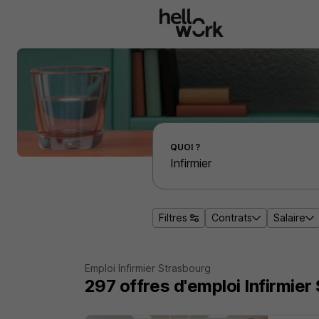
Aller au contenu principal
Effectuer une recherche d'emploi par localité
QUOI ?
Filtres
Contrats
Salaire
Emploi Infirmier Strasbourg
297
offres d'emploi
Infirmier