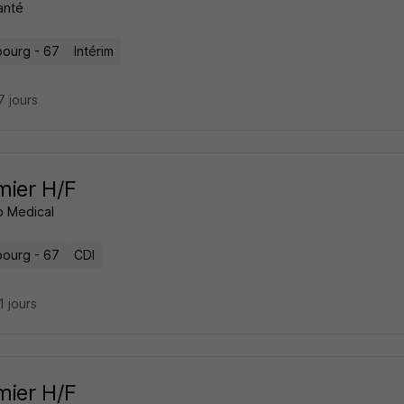
anté
bourg - 67
Intérim
17 jours
rmier H/F
 Medical
bourg - 67
CDI
21 jours
rmier H/F