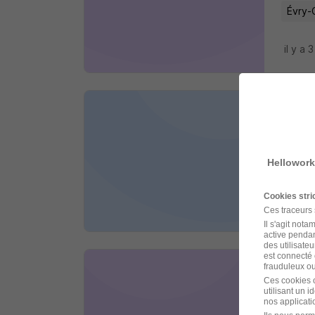
Évry-
il y a 
Infi
Vitalis
Hellowork
Paris 
Cookies str
il y a 
Ces traceurs
Il s'agit not
active pendan
des utilisateu
est connecté 
frauduleux ou 
Infi
Ces cookies o
utilisant un 
Vitalis
nos applicatio