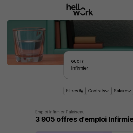
Aller au contenu principal
Effectuer une recherche d'emploi par localité
QUOI ?
Filtres
Contrats
Salaire
Emploi Infirmier Palaiseau
3 905
offres d'emploi
Infirmi