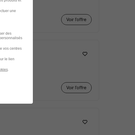
s produits et
ectuer une
Voir l’offre
iser des
 personnalisés
de vos centres
ur le lien
okies
.
Voir l’offre