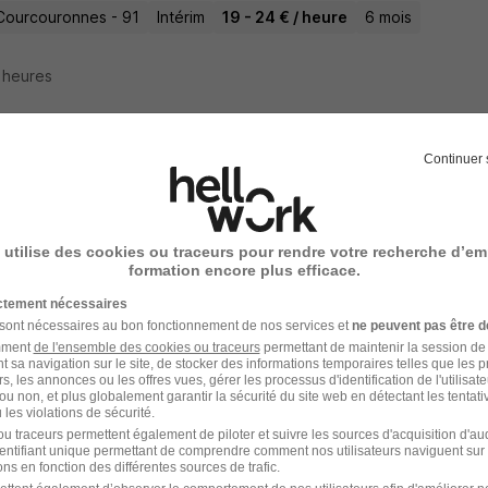
Courcouronnes - 91
Intérim
19 - 24 € / heure
6 mois
3 heures
Continuer 
rmier D.E en Mas H/F
 Médical
 utilise des cookies ou traceurs pour rendre votre recherche d’em
15e - 75
Intérim
20 € / heure
61 jours
formation encore plus efficace.
ictement nécessaires
17 heures
 sont nécessaires au bon fonctionnement de nos services et
ne peuvent pas être d
amment
de l'ensemble des cookies ou traceurs
permettant de maintenir la session de l
t sa navigation sur le site, de stocker des informations temporaires telles que les 
rs, les annonces ou les offres vues, gérer les processus d'identification de l'utilisateur,
ou non, et plus globalement garantir la sécurité du site web en détectant les tentati
les violations de sécurité.
rmier D.E en Fam à Paris H/F
u traceurs permettent également de piloter et suivre les sources d'acquisition d'a
identifiant unique permettant de comprendre comment nos utilisateurs naviguent sur 
 Médical
ns en fonction des différentes sources de trafic.