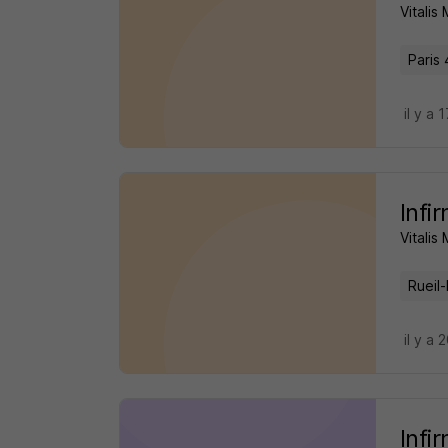
Vitalis
Paris 
il y a 
Infi
Vitalis
Rueil
il y a
Infi