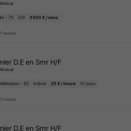
 Médical
4e - 75
CDI
3 500 € / mois
17 heures
rmier D.E en Smr H/F
 Médical
-Malmaison - 92
Intérim
20 € / heure
61 jours
 20 heures
rmier D.E en Smr H/F