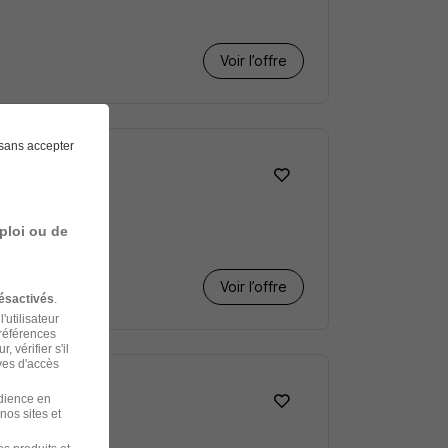
Voir l’offre
sans accepter
ploi ou de
Voir l’offre
ésactivés
.
'utilisateur
préférences
 vérifier s'il
ves d'accès
udience en
nos sites et