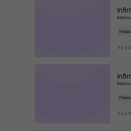
Infi
Adecco
Palais
il y a
Infi
Adecco
Palais
il y a 