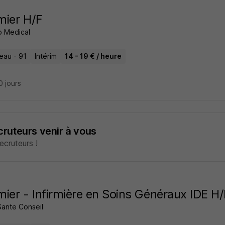
rmier H/F
 Medical
eau - 91
Intérim
14 - 19 € / heure
10 jours
ecruteurs venir à vous
cruteurs !
rmier - Infirmière en Soins Généraux IDE H
Sante Conseil