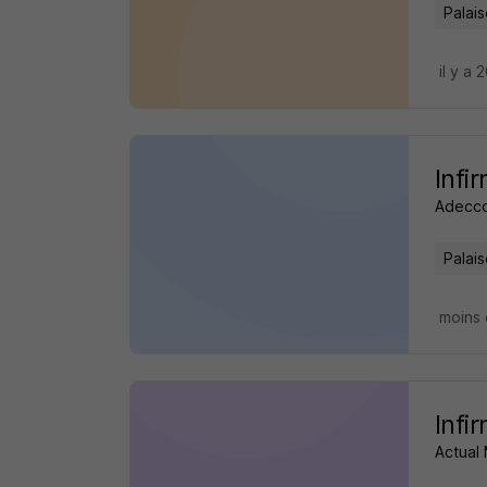
Palais
il y a 
Infi
Adecco
Palais
moins 
Infi
Actual