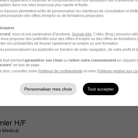
ettent également d’observer le comportement de nos utilisateurs afin d'améliorer no
igation dans nos sites beaucoup plus rapide et fluide.
13e - 75
Intérim
20 - 25 € / heure
212 jours
u traceurs permettent enfin de personnaliser les interfaces de consultation et d'eff
personnalisée des offres d'emploi ou de formations proposées.
17 heures
icitaires
accord
, nous et nos partenaires (Facebook,
Google Ads
, Critéo, Bing,) pouvons util
 vous proposer des publicités pour des offres d’emploi ou des offres de formations
ter vos probabilités de trouver rapidement un emploi ou une formation.
es personnalisent ces publicités en fonction de votre navigation, de votre profil et 
rmier D.E - Ssr Gériatrique H/F
à tout moment
paramétrer vos choix
ou
retirer votre consentement
en cliquant s
 Médical
raceurs
" en bas de page.
r plus, consultez notre
Politique de confidentialité
et notre
Politique relative aux co
es - 78
Intérim
20 - 24 € / heure
92 jours
Personnaliser mes choix
Tout accepter
17 heures
rmier H/F
 Medical