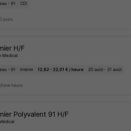
eau - 91
CDI
20 jours
rmier H/F
 Medical
eau - 91
Intérim
12,82 - 22,01 € / heure
20 août - 31 août
d'une heure
rmier Polyvalent 91 H/F
 Médical