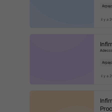
Arpaj
il y a
Infi
Adecco
Arpaj
il y a
Infi
Proc