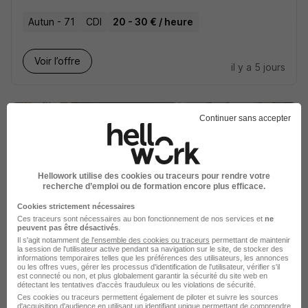
Autun - 71
CDI
20 - 30 € / heure
Voir l’offre
il y a 5 jours
Continuer sans accepter
Infirmier Cadre H/F
Hellowork utilise des cookies ou traceurs pour rendre votre
Domusvi
recherche d’emploi ou de formation encore plus efficace.
Cookies strictement nécessaires
Autun - 71
CDD
39 000 - 46 000 € / an
3 mois
Ces traceurs sont nécessaires au bon fonctionnement de nos services et
ne
peuvent pas être désactivés
.
Il s'agit notamment
de l'ensemble des cookies ou traceurs
permettant de maintenir
la session de l'utilisateur active pendant sa navigation sur le site, de stocker des
Voir l’offre
informations temporaires telles que les préférences des utilisateurs, les annonces
il y a 7 jours
ou les offres vues, gérer les processus d'identification de l'utilisateur, vérifier s'il
est connecté ou non, et plus globalement garantir la sécurité du site web en
détectant les tentatives d'accès frauduleux ou les violations de sécurité.
Ces cookies ou traceurs permettent également de piloter et suivre les sources
d'acquisition d'audience en utilisant un identifiant unique permettant de comprendre