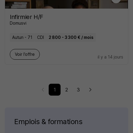
Infirmier H/F
Domusvi
Autun - 71
CDI
2 800 - 3 300 € / mois
Voir l’offre
il y a 14 jours
1
2
3
Emplois & formations