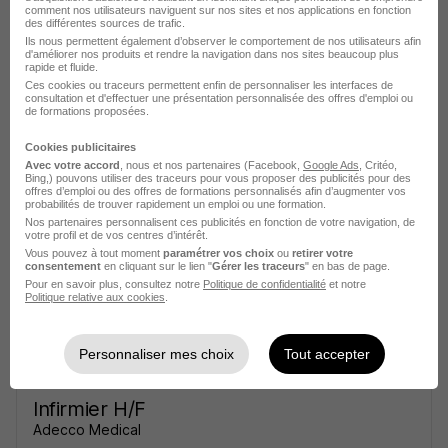
comment nos utilisateurs naviguent sur nos sites et nos applications en fonction
des différentes sources de trafic.
Ils nous permettent également d’observer le comportement de nos utilisateurs afin
d'améliorer nos produits et rendre la navigation dans nos sites beaucoup plus
rapide et fluide.
Ces cookies ou traceurs permettent enfin de personnaliser les interfaces de
Infirmier H/F
consultation et d'effectuer une présentation personnalisée des offres d'emploi ou
Adecco Medical
de formations proposées.
Cookies publicitaires
Autun - 71
CDD
13,59 - 17,67 € / heure
Avec votre accord
, nous et nos partenaires (Facebook,
Google Ads
, Critéo,
Bing,) pouvons utiliser des traceurs pour vous proposer des publicités pour des
6 août - 28 août
offres d’emploi ou des offres de formations personnalisés afin d’augmenter vos
probabilités de trouver rapidement un emploi ou une formation.
Nos partenaires personnalisent ces publicités en fonction de votre navigation, de
votre profil et de vos centres d’intérêt.
Voir l’offre
Vous pouvez à tout moment
paramétrer vos choix
ou
retirer votre
il y a 8 jours
consentement
en cliquant sur le lien "
Gérer les traceurs
" en bas de page.
Pour en savoir plus, consultez notre
Politique de confidentialité
et notre
Politique relative aux cookies
.
Personnaliser mes choix
Tout accepter
Infirmier H/F
Adecco Medical