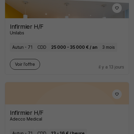
Infirmier H/F
Unilabs
Autun - 71
CDD
25 000 - 35 000 € / an
3 mois
Voir l’offre
il y a 13 jours
Infirmier H/F
Adecco Medical
Autun - 71
CDD
13 - 16 € / heure