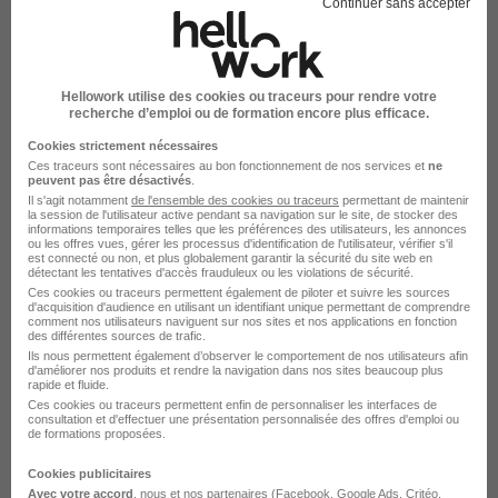
Continuer sans accepter
Aide-Soignant de au Service des
Urgences H/F
Vitalis Médical
Hellowork utilise des cookies ou traceurs pour rendre votre
recherche d’emploi ou de formation encore plus efficace.
Cookies strictement nécessaires
Mont-Saint-Martin - 54
Intérim
13 - 19 € / heure
Ces traceurs sont nécessaires au bon fonctionnement de nos services et
ne
peuvent pas être désactivés
.
365 jours
Il s'agit notamment
de l'ensemble des cookies ou traceurs
permettant de maintenir
la session de l'utilisateur active pendant sa navigation sur le site, de stocker des
informations temporaires telles que les préférences des utilisateurs, les annonces
ou les offres vues, gérer les processus d'identification de l'utilisateur, vérifier s'il
Voir l’offre
il y a 3 jours
est connecté ou non, et plus globalement garantir la sécurité du site web en
détectant les tentatives d'accès frauduleux ou les violations de sécurité.
Ces cookies ou traceurs permettent également de piloter et suivre les sources
d'acquisition d'audience en utilisant un identifiant unique permettant de comprendre
comment nos utilisateurs naviguent sur nos sites et nos applications en fonction
des différentes sources de trafic.
Ils nous permettent également d’observer le comportement de nos utilisateurs afin
d'améliorer nos produits et rendre la navigation dans nos sites beaucoup plus
rapide et fluide.
Ces cookies ou traceurs permettent enfin de personnaliser les interfaces de
consultation et d'effectuer une présentation personnalisée des offres d'emploi ou
Aide-Soignant de en Chirurgie H/F
de formations proposées.
Vitalis Médical
Cookies publicitaires
Avec votre accord
, nous et nos partenaires (Facebook,
Google Ads
, Critéo,