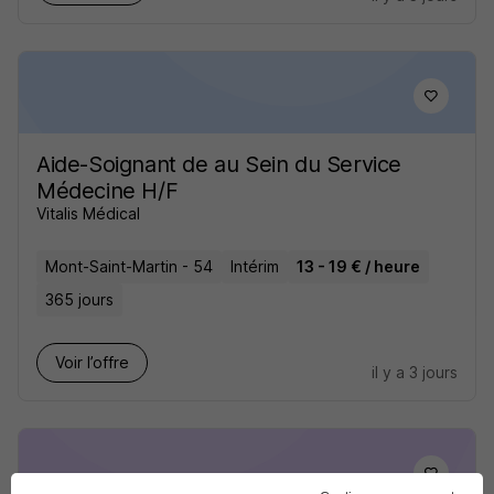
Aide-Soignant de au Sein du Service
Médecine H/F
Vitalis Médical
Mont-Saint-Martin - 54
Intérim
13 - 19 € / heure
365 jours
Voir l’offre
il y a 3 jours