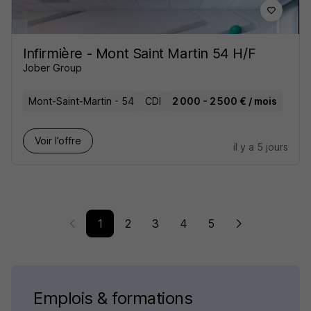
Infirmière - Mont Saint Martin 54 H/F
Jober Group
Mont-Saint-Martin - 54
CDI
2 000 - 2 500 € / mois
Voir l’offre
il y a 5 jours
1
2
3
4
5
Emplois & formations