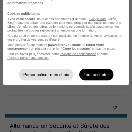
de formations proposées.
Cookies publicitaires
Avec votre accord
, nous et nos partenaires (Facebook,
Google Ads
, Critéo,
Bing,) pouvons utiliser des traceurs pour vous proposer des publicités pour des
offres d’emploi ou des offres de formations personnalisés afin d’augmenter vos
probabilités de trouver rapidement un emploi ou une formation.
Nos partenaires personnalisent ces publicités en fonction de votre navigation, de
Bûcheron - Bûcheronne H/F
votre profil et de vos centres d’intérêt.
Vous pouvez à tout moment
paramétrer vos choix
ou
retirer votre
la Forestiere des Vosges
consentement
en cliquant sur le lien "
Gérer les traceurs
" en bas de page.
Pour en savoir plus, consultez notre
Politique de confidentialité
et notre
Politique relative aux cookies
.
Neufchâteau - 88
CDI
Personnaliser mes choix
Tout accepter
Voir l’offre
il y a 17 heures
Alternance en Sécurité et Sûreté des