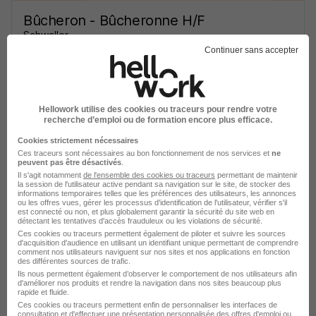
Bûcheron - Bûcheronne H/F
Schwaller
Continuer sans accepter
Removille - 88
CDD
Voir l’offre
Hellowork utilise des cookies ou traceurs pour rendre votre
il y a 7 heures
recherche d’emploi ou de formation encore plus efficace.
Cookies strictement nécessaires
Ces traceurs sont nécessaires au bon fonctionnement de nos services et
ne
peuvent pas être désactivés
.
Il s'agit notamment
de l'ensemble des cookies ou traceurs
permettant de maintenir
la session de l'utilisateur active pendant sa navigation sur le site, de stocker des
informations temporaires telles que les préférences des utilisateurs, les annonces
ou les offres vues, gérer les processus d'identification de l'utilisateur, vérifier s'il
est connecté ou non, et plus globalement garantir la sécurité du site web en
Sylviculteur - Sylvicultrice H/F
détectant les tentatives d'accès frauduleux ou les violations de sécurité.
Ces cookies ou traceurs permettent également de piloter et suivre les sources
d'acquisition d'audience en utilisant un identifiant unique permettant de comprendre
comment nos utilisateurs naviguent sur nos sites et nos applications en fonction
Fouilloy - 60
CDI
1 868 € / mois
des différentes sources de trafic.
Ils nous permettent également d’observer le comportement de nos utilisateurs afin
d'améliorer nos produits et rendre la navigation dans nos sites beaucoup plus
rapide et fluide.
Voir l’offre
il y a 16 heures
Ces cookies ou traceurs permettent enfin de personnaliser les interfaces de
consultation et d'effectuer une présentation personnalisée des offres d'emploi ou