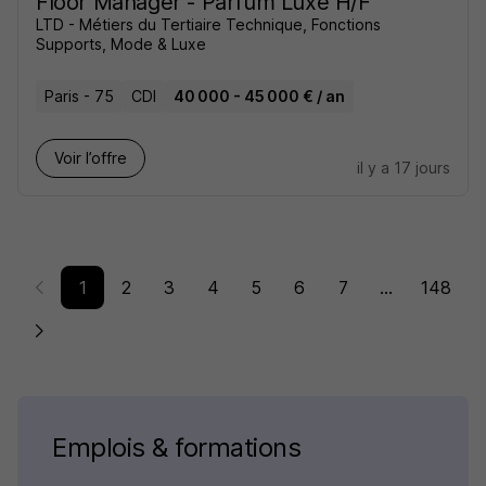
Floor Manager - Parfum Luxe H/F
LTD - Métiers du Tertiaire Technique, Fonctions
Supports, Mode & Luxe
Paris - 75
CDI
40 000 - 45 000 € / an
Voir l’offre
il y a 17 jours
1
2
3
4
5
6
7
...
148
Emplois & formations