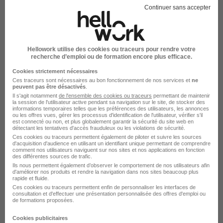
Continuer sans accepter
Hellowork utilise des cookies ou traceurs pour rendre votre
recherche d’emploi ou de formation encore plus efficace.
Alternance - Assistant Floor Manager
Adidas H/F
Cookies strictement nécessaires
Ces traceurs sont nécessaires au bon fonctionnement de nos services et
ne
Adidas France
peuvent pas être désactivés
.
Il s'agit notamment
de l'ensemble des cookies ou traceurs
permettant de maintenir
la session de l'utilisateur active pendant sa navigation sur le site, de stocker des
Roubaix - 59
Alternance
informations temporaires telles que les préférences des utilisateurs, les annonces
ou les offres vues, gérer les processus d'identification de l'utilisateur, vérifier s'il
est connecté ou non, et plus globalement garantir la sécurité du site web en
492,22 - 1 823,03 € / mois
détectant les tentatives d'accès frauduleux ou les violations de sécurité.
Ces cookies ou traceurs permettent également de piloter et suivre les sources
d'acquisition d'audience en utilisant un identifiant unique permettant de comprendre
comment nos utilisateurs naviguent sur nos sites et nos applications en fonction
Voir l’offre
il y a 8 jours
des différentes sources de trafic.
Ils nous permettent également d’observer le comportement de nos utilisateurs afin
d'améliorer nos produits et rendre la navigation dans nos sites beaucoup plus
rapide et fluide.
Ces cookies ou traceurs permettent enfin de personnaliser les interfaces de
consultation et d'effectuer une présentation personnalisée des offres d'emploi ou
de formations proposées.
Cookies publicitaires