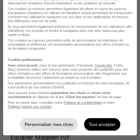
détectant les tentatives d'accès frauduleux ou les violations de sécurité.
Ces cookies ou traceurs permettent également de piloter et suivre les sources
d'acquisition d'audience en utilisant un identifiant unique permettant de comprendre
comment nos utilisateurs naviguent sur nos sites et nos applications en fonction
des différentes sources de trafic.
Ils nous permettent également d’observer le comportement de nos utilisateurs afin
d'améliorer nos produits et rendre la navigation dans nos sites beaucoup plus
rapide et fluide.
Alternance - Employé Principal H/F
Ces cookies ou traceurs permettent enfin de personnaliser les interfaces de
Aldi
consultation et d'effectuer une présentation personnalisée des offres d'emploi ou
de formations proposées.
Couzeix - 87
Alternance
Cookies publicitaires
Avec votre accord
, nous et nos partenaires (Facebook,
Google Ads
, Critéo,
492,22 - 1 823,03 € / mois
Bing,) pouvons utiliser des traceurs pour vous proposer des publicités pour des
offres d’emploi ou des offres de formations personnalisés afin d’augmenter vos
probabilités de trouver rapidement un emploi ou une formation.
Nos partenaires personnalisent ces publicités en fonction de votre navigation, de
Voir l’offre
votre profil et de vos centres d’intérêt.
il y a 26 jours
Vous pouvez à tout moment
paramétrer vos choix
ou
retirer votre
consentement
en cliquant sur le lien "
Gérer les traceurs
" en bas de page.
Pour en savoir plus, consultez notre
Politique de confidentialité
et notre
Politique relative aux cookies
.
Personnaliser mes choix
Tout accepter
Equipier Magasin H/F