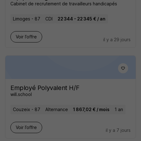
Cabinet de recrutement de travailleurs handicapés
Limoges - 87
CDI
22 344 - 22 345 € / an
Voir l’offre
il y a 29 jours
Employé Polyvalent H/F
will.school
Couzeix - 87
Alternance
1 867,02 € / mois
1 an
Voir l’offre
il y a 7 jours