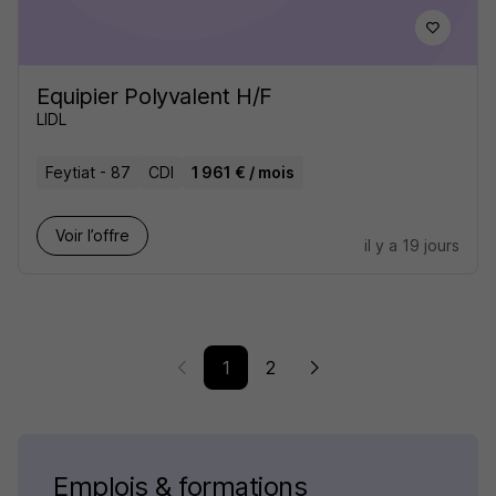
Equipier Polyvalent H/F
LIDL
Feytiat - 87
CDI
1 961 € / mois
Voir l’offre
il y a 19 jours
1
2
Emplois & formations