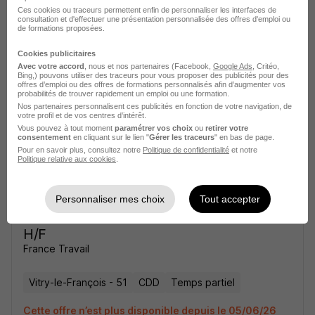
Ces cookies ou traceurs permettent enfin de personnaliser les interfaces de
Electricien - Electricienne - Agent de
consultation et d'effectuer une présentation personnalisée des offres d'emploi ou
de formations proposées.
Maintenance Générale H/F
Region Grand est
Cookies publicitaires
Avec votre accord
, nous et nos partenaires (Facebook,
Google Ads
, Critéo,
Bing,) pouvons utiliser des traceurs pour vous proposer des publicités pour des
Vitry-le-François - 51
CDD
Temps partiel
offres d’emploi ou des offres de formations personnalisés afin d’augmenter vos
probabilités de trouver rapidement un emploi ou une formation.
Nos partenaires personnalisent ces publicités en fonction de votre navigation, de
Cette offre n’est plus disponible depuis le 22/05/26
votre profil et de vos centres d’intérêt.
Vous pouvez à tout moment
paramétrer vos choix
ou
retirer votre
consentement
en cliquant sur le lien "
Gérer les traceurs
" en bas de page.
Pour en savoir plus, consultez notre
Politique de confidentialité
et notre
Politique relative aux cookies
.
Personnaliser mes choix
Tout accepter
Electricien - Electricienne du Bâtiment
H/F
France Travail
Vitry-le-François - 51
CDD
Temps partiel
Cette offre n’est plus disponible depuis le 05/06/26