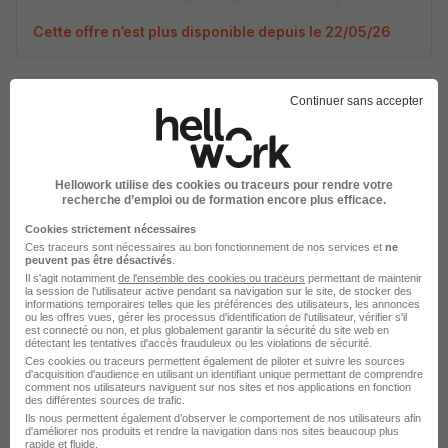
Cette offre n’est plus disponible depuis le 22/05/26
Continuer sans accepter
Electricien - Electricienne - Agent de
Hellowork utilise des cookies ou traceurs pour rendre votre
recherche d’emploi ou de formation encore plus efficace.
Maintenance Générale H/F
Region Grand est
Cookies strictement nécessaires
Ces traceurs sont nécessaires au bon fonctionnement de nos services et
ne
peuvent pas être désactivés
.
Vitry-le-François - 51
CDD
Temps partiel
Il s'agit notamment
de l'ensemble des cookies ou traceurs
permettant de maintenir
la session de l'utilisateur active pendant sa navigation sur le site, de stocker des
informations temporaires telles que les préférences des utilisateurs, les annonces
Cette offre n’est plus disponible depuis le 22/05/26
ou les offres vues, gérer les processus d'identification de l'utilisateur, vérifier s'il
est connecté ou non, et plus globalement garantir la sécurité du site web en
détectant les tentatives d'accès frauduleux ou les violations de sécurité.
Ces cookies ou traceurs permettent également de piloter et suivre les sources
d'acquisition d'audience en utilisant un identifiant unique permettant de comprendre
comment nos utilisateurs naviguent sur nos sites et nos applications en fonction
des différentes sources de trafic.
Ils nous permettent également d’observer le comportement de nos utilisateurs afin
d'améliorer nos produits et rendre la navigation dans nos sites beaucoup plus
rapide et fluide.