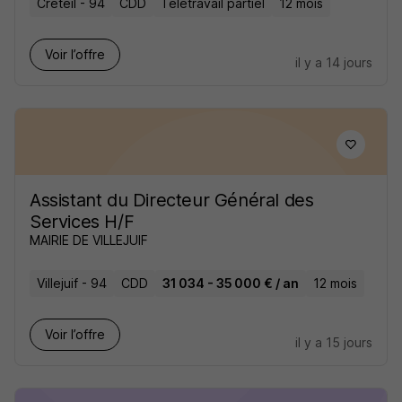
Créteil - 94
CDD
Télétravail partiel
12 mois
Voir l’offre
il y a 14 jours
Assistant du Directeur Général des
Services H/F
MAIRIE DE VILLEJUIF
Villejuif - 94
CDD
31 034 - 35 000 € / an
12 mois
Voir l’offre
il y a 15 jours