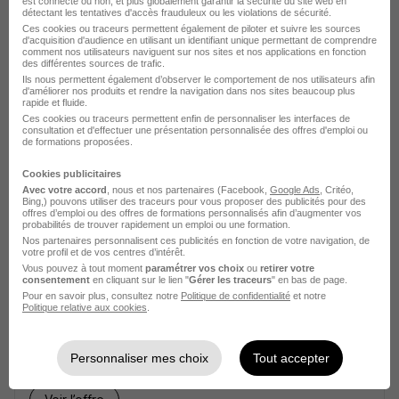
est connecté ou non, et plus globalement garantir la sécurité du site web en
intercommunale
détectant les tentatives d'accès frauduleux ou les violations de sécurité.
Ces cookies ou traceurs permettent également de piloter et suivre les sources
d'acquisition d'audience en utilisant un identifiant unique permettant de comprendre
comment nos utilisateurs naviguent sur nos sites et nos applications en fonction
Joinville-le-Pont - 94
Fonctionnaire
des différentes sources de trafic.
Ils nous permettent également d’observer le comportement de nos utilisateurs afin
d'améliorer nos produits et rendre la navigation dans nos sites beaucoup plus
rapide et fluide.
Voir l’offre
il y a 14 jours
Ces cookies ou traceurs permettent enfin de personnaliser les interfaces de
consultation et d'effectuer une présentation personnalisée des offres d'emploi ou
de formations proposées.
Cookies publicitaires
Avec votre accord
, nous et nos partenaires (Facebook,
Google Ads
, Critéo,
Bing,) pouvons utiliser des traceurs pour vous proposer des publicités pour des
offres d’emploi ou des offres de formations personnalisés afin d’augmenter vos
probabilités de trouver rapidement un emploi ou une formation.
Nos partenaires personnalisent ces publicités en fonction de votre navigation, de
Directeur Général des Services -
votre profil et de vos centres d’intérêt.
Vallée Sud - Grand Paris T2 H/F
Vous pouvez à tout moment
paramétrer vos choix
ou
retirer votre
consentement
en cliquant sur le lien "
Gérer les traceurs
" en bas de page.
Etablissements publics de coopération
Pour en savoir plus, consultez notre
Politique de confidentialité
et notre
intercommunale
Politique relative aux cookies
.
Fontenay-aux-Roses - 92
Fonctionnaire
Personnaliser mes choix
Tout accepter