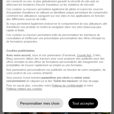
est connecté ou non, et plus globalement garantir la sécurité du site web en
Saint-Brieuc - 22
CDD
13,50 € / heure
détectant les tentatives d'accès frauduleux ou les violations de sécurité.
Ces cookies ou traceurs permettent également de piloter et suivre les sources
d'acquisition d'audience en utilisant un identifiant unique permettant de comprendre
comment nos utilisateurs naviguent sur nos sites et nos applications en fonction
Voir l’offre
des différentes sources de trafic.
il y a 13 jours
Ils nous permettent également d’observer le comportement de nos utilisateurs afin
d'améliorer nos produits et rendre la navigation dans nos sites beaucoup plus
rapide et fluide.
Ces cookies ou traceurs permettent enfin de personnaliser les interfaces de
consultation et d'effectuer une présentation personnalisée des offres d'emploi ou
de formations proposées.
Cookies publicitaires
Avec votre accord
, nous et nos partenaires (Facebook,
Google Ads
, Critéo,
Couvreur H/F
Bing,) pouvons utiliser des traceurs pour vous proposer des publicités pour des
offres d’emploi ou des offres de formations personnalisés afin d’augmenter vos
Federat Depart Batiment Travaux Publics
probabilités de trouver rapidement un emploi ou une formation.
Nos partenaires personnalisent ces publicités en fonction de votre navigation, de
votre profil et de vos centres d’intérêt.
Plérin - 22
CDI
2 200 - 2 500 € / mois
Vous pouvez à tout moment
paramétrer vos choix
ou
retirer votre
consentement
en cliquant sur le lien "
Gérer les traceurs
" en bas de page.
Pour en savoir plus, consultez notre
Politique de confidentialité
et notre
Politique relative aux cookies
.
Voir l’offre
il y a 25 jours
Personnaliser mes choix
Tout accepter