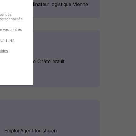
Emploi Coordinateur logistique Vienne
iser des
 personnalisés
de vos centres
ur le lien
okies
.
Emploi Cariste Châtellerault
Emploi Agent logisticien