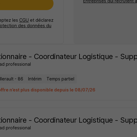
Entreprises qui recrutent à
e
ceptez les
CGU
et déclarez
rotection des données du
ionnaire - Coordinateur Logistique - Sup
ad professional
lerault - 86
Intérim
Temps partiel
offre n’est plus disponible depuis le 08/07/26
ionnaire - Coordinateur Logistique - Sup
ad professional