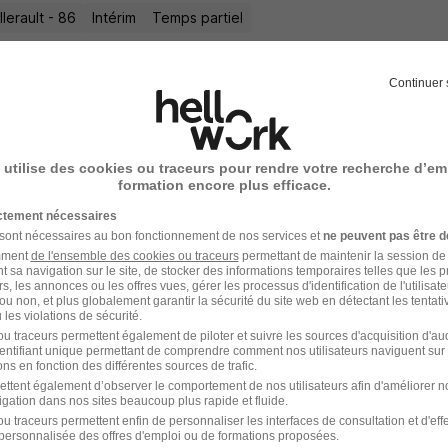
lerault - 86
Intérim
Temps partiel
offre n’est plus disponible depuis le 08/07/26
Continuer 
ionnaire - Coordinateur Logistique - Sup
 utilise des cookies ou traceurs pour rendre votre recherche d’em
ad professional
formation encore plus efficace.
ictement nécessaires
lerault - 86
Intérim
Temps partiel
 sont nécessaires au bon fonctionnement de nos services et
ne peuvent pas être d
amment
de l'ensemble des cookies ou traceurs
permettant de maintenir la session de l
offre n’est plus disponible depuis le 08/07/26
t sa navigation sur le site, de stocker des informations temporaires telles que les 
rs, les annonces ou les offres vues, gérer les processus d'identification de l'utilisateur,
ou non, et plus globalement garantir la sécurité du site web en détectant les tentati
les violations de sécurité.
u traceurs permettent également de piloter et suivre les sources d'acquisition d'a
identifiant unique permettant de comprendre comment nos utilisateurs naviguent sur 
ns en fonction des différentes sources de trafic.
ettent également d’observer le comportement de nos utilisateurs afin d'améliorer no
igation dans nos sites beaucoup plus rapide et fluide.
u traceurs permettent enfin de personnaliser les interfaces de consultation et d'eff
personnalisée des offres d'emploi ou de formations proposées.