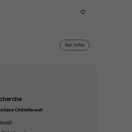
Voir l’offre
echerche
stique Châtellerault
lerault