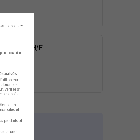
sans accepter
ply-Chain H/F
ploi ou de
ésactivés
.
'utilisateur
préférences
 vérifier s'il
ves d'accès
udience en
nos sites et
s produits et
ectuer une