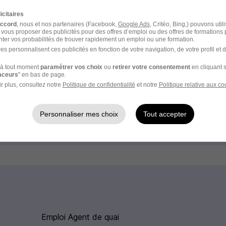
Emploi Logistique
icitaires
accord
, nous et nos partenaires (Facebook,
Google Ads
, Critéo, Bing,) pouvons util
 vous proposer des publicités pour des offres d’emploi ou des offres de formations
ter vos probabilités de trouver rapidement un emploi ou une formation.
es personnalisent ces publicités en fonction de votre navigation, de votre profil et 
à tout moment
paramétrer vos choix
ou
retirer votre consentement
en cliquant s
llerault dans le domaine Logistique
raceurs
" en bas de page.
r plus, consultez notre
Politique de confidentialité
et notre
Politique relative aux co
Emploi Approvisionneur Châtellerault
Personnaliser mes choix
Tout accepter
Emploi Logisticien Châtellerault
Emploi Agent de quai