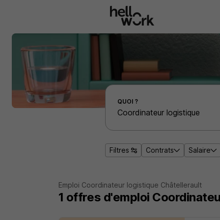
Aller au contenu principal
Effectuer une recherche d'emploi par localité
QUOI ?
Filtres
Contrats
Salaire
Emploi Coordinateur logistique Châtellerault
1
offres d'emploi
Coordinateur