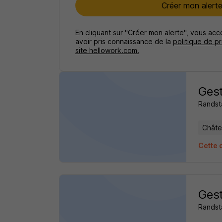
Créer mon alert
En cliquant sur "Créer mon alerte", vous ac
avoir pris connaissance de la
politique de p
site hellowork.com.
Gest
Randst
Châtel
Cette 
Gest
Randst