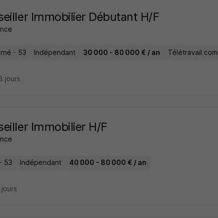
eiller Immobilier Débutant H/F
ance
rné - 53
Indépendant
30 000 - 80 000 € / an
Télétravail com
18 jours
eiller Immobilier H/F
ance
- 53
Indépendant
40 000 - 80 000 € / an
5 jours