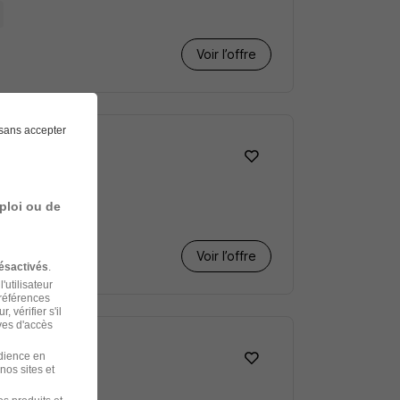
Voir l’offre
sans accepter
ploi ou de
Voir l’offre
ésactivés
.
'utilisateur
préférences
 vérifier s'il
ves d'accès
udience en
nos sites et