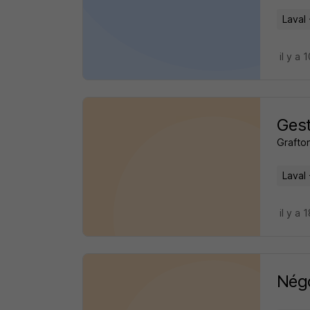
Laval 
il y a 
Gest
Grafto
Laval 
il y a 
Négo