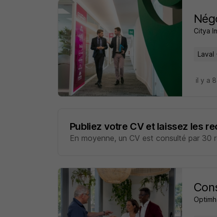
Négo
Citya I
Laval 
il y a 
Publiez votre CV et laissez les r
En moyenne, un CV est consulté par 30 re
Cons
Optim