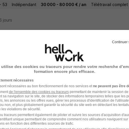
- 53
Indépendant
30 000 - 80 000 € / an
Télétravail complet
16 jours
Continuer 
eiller Immobilier H/F
 utilise des cookies ou traceurs pour rendre votre recherche d’em
- 53
Indépendant
60 000 - 199 999 € / an
formation encore plus efficace.
ictement nécessaires
18 jours
 sont nécessaires au bon fonctionnement de nos services et
ne peuvent pas être d
amment
de l'ensemble des cookies ou traceurs
permettant de maintenir la session de l
t sa navigation sur le site, de stocker des informations temporaires telles que les 
rs, les annonces ou les offres vues, gérer les processus d'identification de l'utilisateur,
ou non, et plus globalement garantir la sécurité du site web en détectant les tentati
les violations de sécurité.
t Commercial en Immobilier H/F
u traceurs permettent également de piloter et suivre les sources d'acquisition d'a
identifiant unique permettant de comprendre comment nos utilisateurs naviguent sur 
ns en fonction des différentes sources de trafic.