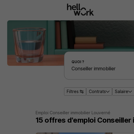
Aller au contenu principal
Effectuer une recherche d'emploi par localité
QUOI ?
Filtres
Contrats
Salaire
Emploi Conseiller immobilier Louverné
15
offres d'emploi
Conseiller