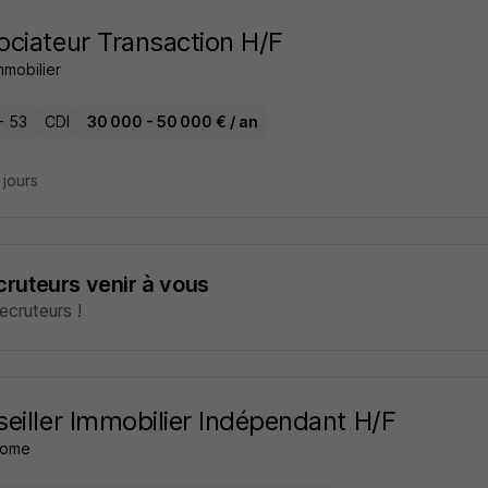
ciateur Transaction H/F
mmobilier
- 53
CDI
30 000 - 50 000 € / an
8 jours
ecruteurs venir à vous
cruteurs !
eiller Immobilier Indépendant H/F
home