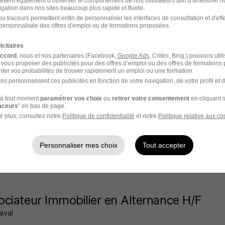
ettent également d’observer le comportement de nos utilisateurs afin d'améliorer no
igation dans nos sites beaucoup plus rapide et fluide.
- 53
Indépendant
u traceurs permettent enfin de personnaliser les interfaces de consultation et d'eff
personnalisée des offres d'emploi ou de formations proposées.
3 jours
icitaires
accord
, nous et nos partenaires (Facebook,
Google Ads
, Critéo, Bing,) pouvons util
 vous proposer des publicités pour des offres d’emploi ou des offres de formations
ter vos probabilités de trouver rapidement un emploi ou une formation.
es personnalisent ces publicités en fonction de votre navigation, de votre profil et 
t Commercial en Immobilier H/F
à tout moment
paramétrer vos choix
ou
retirer votre consentement
en cliquant s
raceurs
" en bas de page.
r plus, consultez notre
Politique de confidentialité
et notre
Politique relative aux co
-Berthevin - 53
Indépendant
Personnaliser mes choix
Tout accepter
3 jours
ciateur Immobilier en Alternance H/F
aval