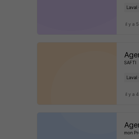
Laval 
il y a 
Agen
SAFTI
Laval 
il y a 
Agen
mon Pr