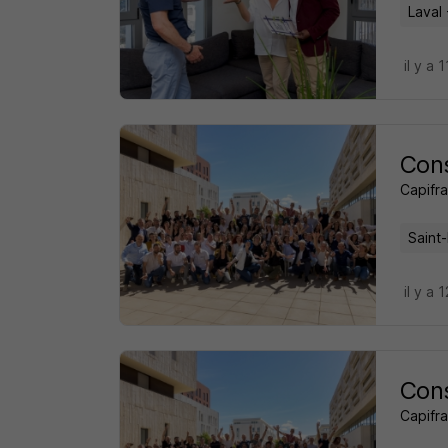
Laval 
il y a 
Cons
Capifr
Saint
il y a 
Cons
Capifr