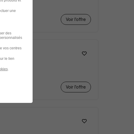
s produits et
ectuer une
Voir l’offre
iser des
 personnalisés
de vos centres
ur le lien
okies
.
Voir l’offre