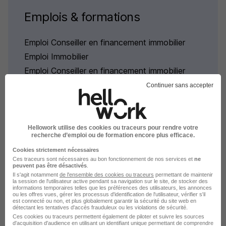
Emplois & formations
Emploi Conseiller en financement immobilier
Emploi Immobilier
Emploi Conseiller en financement immobilier
Moselle
Continuer sans accepter
Hellowork utilise des cookies ou traceurs pour rendre votre
recherche d’emploi ou de formation encore plus efficace.
L'emploi par métier à Sarrebourg
Cookies strictement nécessaires
Ces traceurs sont nécessaires au bon fonctionnement de nos services et
ne
dans le domaine Immobilier
peuvent pas être désactivés
.
Il s'agit notamment
de l'ensemble des cookies ou traceurs
permettant de maintenir
la session de l'utilisateur active pendant sa navigation sur le site, de stocker des
informations temporaires telles que les préférences des utilisateurs, les annonces
Emploi Conseiller immobilier Sarrebourg
ou les offres vues, gérer les processus d'identification de l'utilisateur, vérifier s'il
est connecté ou non, et plus globalement garantir la sécurité du site web en
Emploi Courtier en prêts immobiliers Sarrebourg
détectant les tentatives d'accès frauduleux ou les violations de sécurité.
Ces cookies ou traceurs permettent également de piloter et suivre les sources
d'acquisition d'audience en utilisant un identifiant unique permettant de comprendre