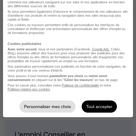
comment nos utilisateurs naviguent sur nos sites et nos applications en fonction
des différentes sources de trafic.
Ils nous permettent également d’observer le comportement de nos utilisateurs afin
d'améliorer nos produits et rendre la navigation dans nos sites beaucoup plus
rapide et fluide.
L'emploi par métier
Ces cookies ou traceurs permettent enfin de personnaliser les interfaces de
consultation et d'effectuer une présentation personnalisée des offres d'emploi ou
de formations proposées.
Emploi Agent commercial en immobilier
Cookies publicitaires
Avec votre accord
, nous et nos partenaires (Facebook,
Google Ads
, Critéo,
Emploi Agent immobilier
Bing,) pouvons utiliser des traceurs pour vous proposer des publicités pour des
offres d’emploi ou des offres de formations personnalisés afin d’augmenter vos
Emploi Assistant copropriété
probabilités de trouver rapidement un emploi ou une formation.
Nos partenaires personnalisent ces publicités en fonction de votre navigation, de
Emploi Chargé d'opération
votre profil et de vos centres d’intérêt.
Emploi Chargé de gestion locative
Vous pouvez à tout moment
paramétrer vos choix
ou
retirer votre
consentement
en cliquant sur le lien "
Gérer les traceurs
" en bas de page.
Emploi Conseiller immobilier
Pour en savoir plus, consultez notre
Politique de confidentialité
et notre
Politique relative aux cookies
.
Voir plus
Personnaliser mes choix
Tout accepter
L'emploi Conseiller en