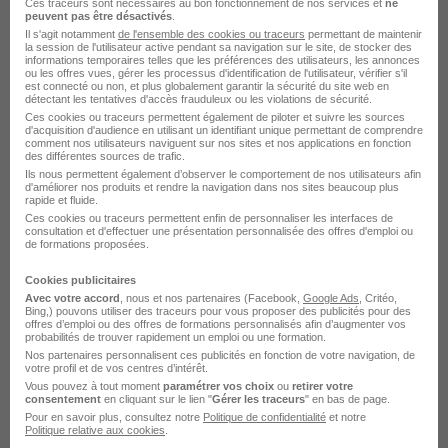
Ces traceurs sont nécessaires au bon fonctionnement de nos services et
ne
peuvent pas être désactivés
.
Il s'agit notamment
de l'ensemble des cookies ou traceurs
permettant de maintenir
la session de l'utilisateur active pendant sa navigation sur le site, de stocker des
informations temporaires telles que les préférences des utilisateurs, les annonces
ou les offres vues, gérer les processus d'identification de l'utilisateur, vérifier s'il
est connecté ou non, et plus globalement garantir la sécurité du site web en
détectant les tentatives d'accès frauduleux ou les violations de sécurité.
Ces cookies ou traceurs permettent également de piloter et suivre les sources
d'acquisition d'audience en utilisant un identifiant unique permettant de comprendre
Conducteur SPL H/F
comment nos utilisateurs naviguent sur nos sites et nos applications en fonction
des différentes sources de trafic.
Manpower France
Ils nous permettent également d’observer le comportement de nos utilisateurs afin
d'améliorer nos produits et rendre la navigation dans nos sites beaucoup plus
rapide et fluide.
Miramas - 13
Intérim
12,31 € / heure
Ces cookies ou traceurs permettent enfin de personnaliser les interfaces de
consultation et d'effectuer une présentation personnalisée des offres d'emploi ou
Début le 24 août
+ 1
de formations proposées.
Cookies publicitaires
Avec votre accord
, nous et nos partenaires (Facebook,
Google Ads
, Critéo,
Voir l’offre
il y a 4 jours
Bing,) pouvons utiliser des traceurs pour vous proposer des publicités pour des
offres d’emploi ou des offres de formations personnalisés afin d’augmenter vos
probabilités de trouver rapidement un emploi ou une formation.
Nos partenaires personnalisent ces publicités en fonction de votre navigation, de
votre profil et de vos centres d’intérêt.
Vous pouvez à tout moment
paramétrer vos choix
ou
retirer votre
consentement
en cliquant sur le lien "
Gérer les traceurs
" en bas de page.
Pour en savoir plus, consultez notre
Politique de confidentialité
et notre
Politique relative aux cookies
.