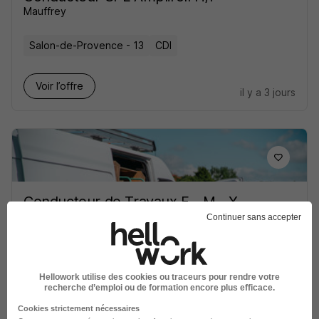
Mauffrey
Salon-de-Provence - 13
CDI
Voir l’offre
il y a 3 jours
Conducteur de Travaux F - M - X -
Arles 13 H/F
Continuer sans accepter
Saur Europe
Super recruteur
Arles - 13
CDI
35 000 - 43 800 € / an
Hellowork utilise des cookies ou traceurs pour rendre votre
recherche d’emploi ou de formation encore plus efficace.
Voir l’offre
Cookies strictement nécessaires
il y a 3 jours