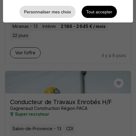
Conducteurs SPL H/F
Gojob
Personnaliser mes choix
Tout accepter
Miramas - 13
Intérim
2 186 - 2 645 € / mois
22 jours
Voir l’offre
il y a 6 jours
Conducteur de Travaux Enrobés H/F
Gagneraud Construction Région PACA
Super recruteur
Salon-de-Provence - 13
CDI