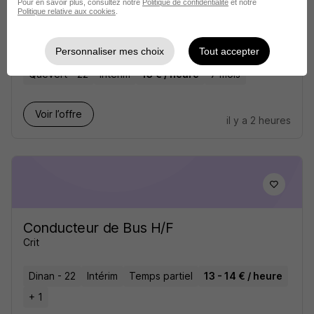
Pour en savoir plus, consultez notre
Politique de confidentialité
et notre
Politique relative aux cookies
.
Conducteur de Bus H/F
Crit
Personnaliser mes choix
Tout accepter
Quévert - 22
Intérim
13 € / heure
7 mois
Voir l’offre
il y a 2 heures
Conducteur de Bus H/F
Crit
Dinan - 22
Intérim
Temps partiel
13 - 14 € / heure
+ 1