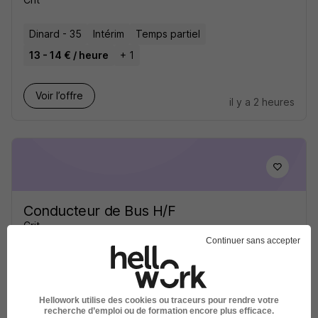
Dinard - 35
Intérim
Temps partiel
13 - 14 € / heure
+ 1
Voir l’offre
il y a 2 heures
Conducteur de Bus H/F
Crit
Continuer sans accepter
Dol-de-Bretagne - 35
Intérim
Temps partiel
13 - 14 € / heure
+ 1
Hellowork utilise des cookies ou traceurs pour rendre votre
recherche d’emploi ou de formation encore plus efficace.