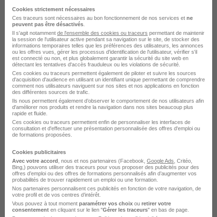
Voir l’offre
il y a 2 heures
Cookies strictement nécessaires
Ces traceurs sont nécessaires au bon fonctionnement de nos services et
ne
peuvent pas être désactivés
.
Il s'agit notamment
de l'ensemble des cookies ou traceurs
permettant de maintenir
la session de l'utilisateur active pendant sa navigation sur le site, de stocker des
informations temporaires telles que les préférences des utilisateurs, les annonces
ou les offres vues, gérer les processus d'identification de l'utilisateur, vérifier s'il
est connecté ou non, et plus globalement garantir la sécurité du site web en
détectant les tentatives d'accès frauduleux ou les violations de sécurité.
Ces cookies ou traceurs permettent également de piloter et suivre les sources
Conducteur de Bus H/F
d'acquisition d'audience en utilisant un identifiant unique permettant de comprendre
comment nos utilisateurs naviguent sur nos sites et nos applications en fonction
Crit
des différentes sources de trafic.
Ils nous permettent également d’observer le comportement de nos utilisateurs afin
d'améliorer nos produits et rendre la navigation dans nos sites beaucoup plus
Pleudihen-sur-Rance - 22
Intérim
13 - 14 € / heure
rapide et fluide.
Ces cookies ou traceurs permettent enfin de personnaliser les interfaces de
6 mois
consultation et d'effectuer une présentation personnalisée des offres d'emploi ou
de formations proposées.
Cookies publicitaires
Voir l’offre
il y a 2 heures
Avec votre accord
, nous et nos partenaires (Facebook,
Google Ads
, Critéo,
Bing,) pouvons utiliser des traceurs pour vous proposer des publicités pour des
offres d’emploi ou des offres de formations personnalisés afin d’augmenter vos
probabilités de trouver rapidement un emploi ou une formation.
Nos partenaires personnalisent ces publicités en fonction de votre navigation, de
votre profil et de vos centres d’intérêt.
Vous pouvez à tout moment
paramétrer vos choix
ou
retirer votre
consentement
en cliquant sur le lien "
Gérer les traceurs
" en bas de page.