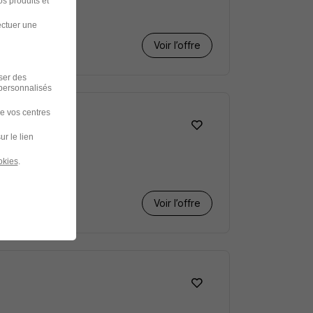
s produits et
ectuer une
Voir l’offre
iser des
 personnalisés
de vos centres
ur le lien
okies
.
Voir l’offre