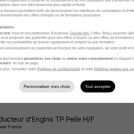
ettent également d’observer le comportement de nos utilisateurs afin d'améliorer no
igation dans nos sites beaucoup plus rapide et fluide.
 - 51
Intérim
5 mois
u traceurs permettent enfin de personnaliser les interfaces de consultation et d'eff
personnalisée des offres d'emploi ou de formations proposées.
8 jours
icitaires
accord
, nous et nos partenaires (Facebook,
Google Ads
, Critéo, Bing,) pouvons util
 vous proposer des publicités pour des offres d’emploi ou des offres de formations
ter vos probabilités de trouver rapidement un emploi ou une formation.
es personnalisent ces publicités en fonction de votre navigation, de votre profil et 
ucteur d'Engins CACES a H/F
à tout moment
paramétrer vos choix
ou
retirer votre consentement
en cliquant s
People
raceurs
" en bas de page.
r plus, consultez notre
Politique de confidentialité
et notre
Politique relative aux co
 - 51
Intérim
12,50 - 14,50 € / heure
6 mois
Personnaliser mes choix
Tout accepter
13 jours
ucteur d'Engins TP Pelle H/F
wer France