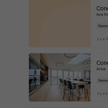
Cond
Axia In
Reims
il y a 
Cond
Actua
Reims
il y a 