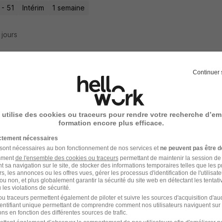
 - 51
Intérim
1 semaine
7 jours
Continuer 
ducteur d'Engins CACES H/F
wer France
 utilise des cookies ou traceurs pour rendre votre recherche d’em
 - 51
Intérim
1 semaine
formation encore plus efficace.
ictement nécessaires
7 jours
 sont nécessaires au bon fonctionnement de nos services et
ne peuvent pas être d
amment
de l'ensemble des cookies ou traceurs
permettant de maintenir la session de l
t sa navigation sur le site, de stocker des informations temporaires telles que les 
rs, les annonces ou les offres vues, gérer les processus d'identification de l'utilisateur,
ou non, et plus globalement garantir la sécurité du site web en détectant les tentati
les violations de sécurité.
ducteur d'Engins CACES R482 H/F
u traceurs permettent également de piloter et suivre les sources d'acquisition d'a
identifiant unique permettant de comprendre comment nos utilisateurs naviguent sur 
ns en fonction des différentes sources de trafic.