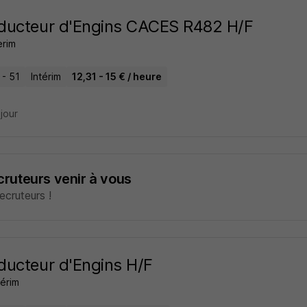
ducteur d'Engins CACES R482 H/F
erim
 - 51
Intérim
12,31 - 15 € / heure
 jour
ecruteurs venir à vous
cruteurs !
ucteur d'Engins H/F
térim