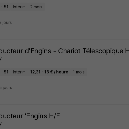
 - 51
Intérim
2 mois
13 jours
ucteur d'Engins - Chariot Télescopique 
y
 - 51
Intérim
12,31 - 16 € / heure
1 mois
15 jours
ucteur 'Engins H/F
y