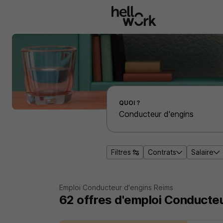
Aller au contenu principal
Effectuer une recherche d'emploi par localité
QUOI ?
Filtres
Contrats
Salaire
Emploi Conducteur d'engins Reims
62
offres d'emploi
Conducteu