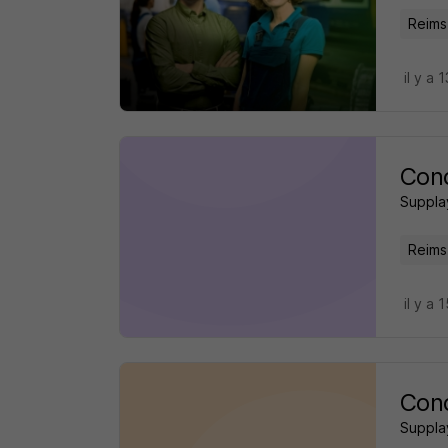
Reims
il y a 
Cond
Suppla
Reims
il y a 
Cond
Suppla