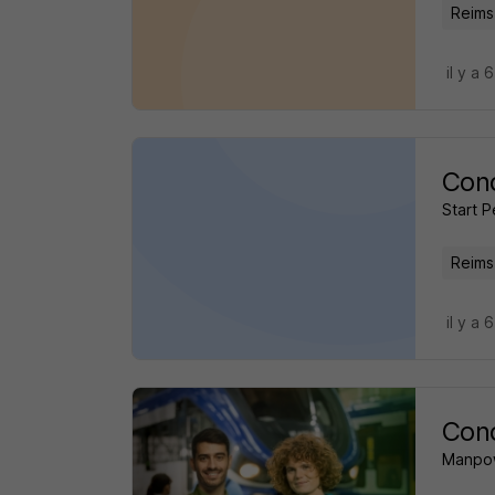
Reims
il y a 
Cond
Start 
Reims
il y a 
Cond
Manpo