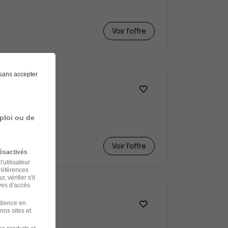
Voir l’offre
sans accepter
ploi ou de
Voir l’offre
ésactivés
.
'utilisateur
préférences
 vérifier s'il
ves d'accès
udience en
nos sites et