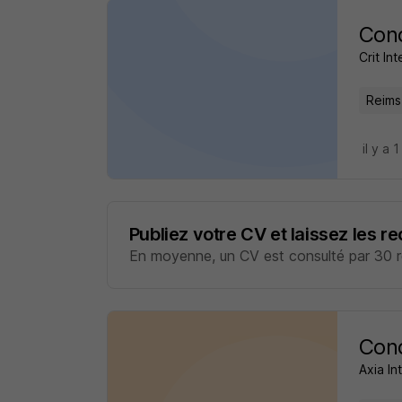
Con
Crit Int
Reims
il y a 1
Publiez votre CV et laissez les r
En moyenne, un CV est consulté par 30 re
Cond
Axia In