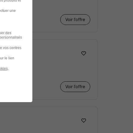
s produits et
ectuer une
Voir l’offre
iser des
 personnalisés
de vos centres
ur le lien
okies
.
e jour
+ 1
Voir l’offre