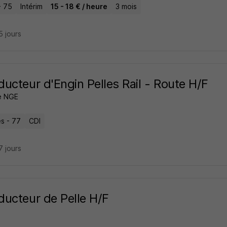
- 75
Intérim
15 - 18 € / heure
3 mois
15 jours
ucteur d'Engin Pelles Rail - Route H/F
e NGE
es - 77
CDI
17 jours
ucteur de Pelle H/F