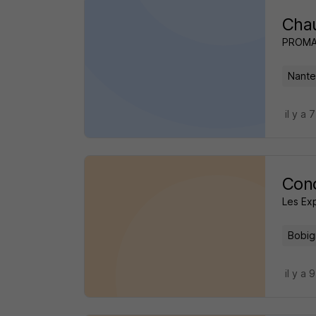
Chau
PROM
Nante
il y a 
Cond
Les Exp
Bobig
il y a 