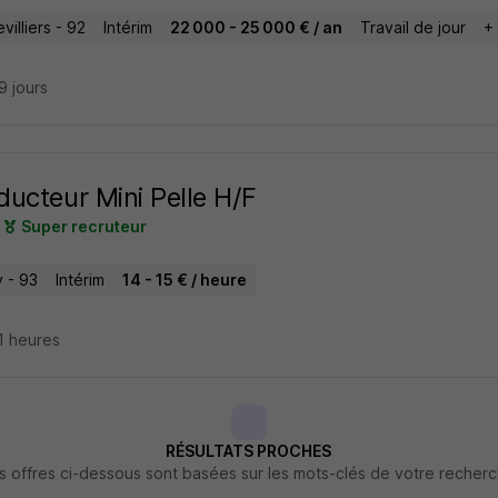
illiers - 92
Intérim
22 000 - 25 000 € / an
Travail de jour
+
29 jours
ucteur Mini Pelle H/F
Super recruteur
 - 93
Intérim
14 - 15 € / heure
11 heures
RÉSULTATS PROCHES
s offres ci-dessous sont basées sur les mots-clés de votre recher