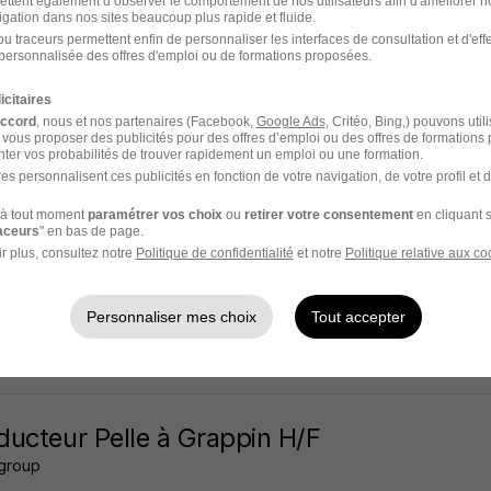
ettent également d’observer le comportement de nos utilisateurs afin d'améliorer no
igation dans nos sites beaucoup plus rapide et fluide.
y-sur-Seine - 93
Intérim
13,50 - 15 € / heure
18 mois
u traceurs permettent enfin de personnaliser les interfaces de consultation et d'eff
personnalisée des offres d'emploi ou de formations proposées.
19 jours
icitaires
accord
, nous et nos partenaires (Facebook,
Google Ads
, Critéo, Bing,) pouvons util
 vous proposer des publicités pour des offres d’emploi ou des offres de formations
ter vos probabilités de trouver rapidement un emploi ou une formation.
es personnalisent ces publicités en fonction de votre navigation, de votre profil et 
ucteur de Pelle H/F
à tout moment
paramétrer vos choix
ou
retirer votre consentement
en cliquant s
 group
raceurs
" en bas de page.
r plus, consultez notre
Politique de confidentialité
et notre
Politique relative aux co
neuve-la-Garenne - 92
Intérim
20 000 - 25 000 € / an
Travail d
Personnaliser mes choix
Tout accepter
29 jours
ucteur Pelle à Grappin H/F
 group