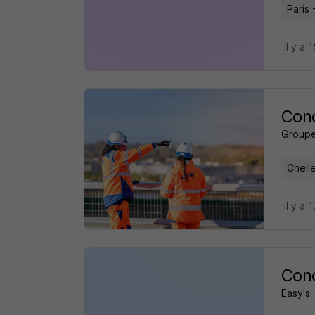
Paris 
il y a 
Cond
Group
Chell
il y a 
Cond
Easy's