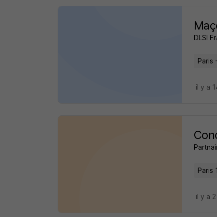
Maço
DLSI F
Paris 
il y a 
Cond
Partnai
Paris 
il y a 