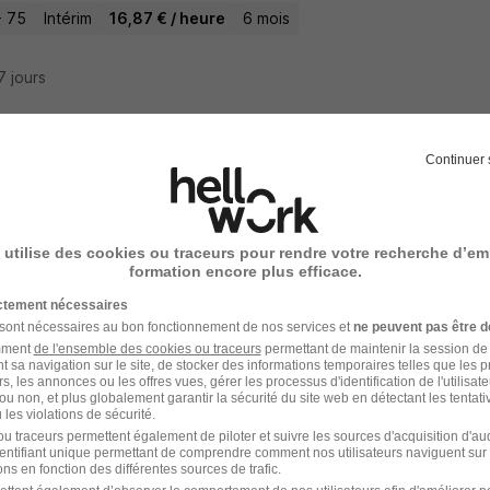
- 75
Intérim
16,87 € / heure
6 mois
17 jours
Continuer 
ucteurs d'Engins de Pelle Amiante H/F
nsport
 utilise des cookies ou traceurs pour rendre votre recherche d’em
ères-sur-Seine - 78
Intérim
14 € / heure
3 mois
formation encore plus efficace.
ictement nécessaires
17 jours
 sont nécessaires au bon fonctionnement de nos services et
ne peuvent pas être d
amment
de l'ensemble des cookies ou traceurs
permettant de maintenir la session de l
t sa navigation sur le site, de stocker des informations temporaires telles que les 
rs, les annonces ou les offres vues, gérer les processus d'identification de l'utilisateur,
ou non, et plus globalement garantir la sécurité du site web en détectant les tentati
les violations de sécurité.
ucteur de Pelle à Chenilles en VRD H/F
u traceurs permettent également de piloter et suivre les sources d'acquisition d'a
identifiant unique permettant de comprendre comment nos utilisateurs naviguent sur 
rim
ns en fonction des différentes sources de trafic.