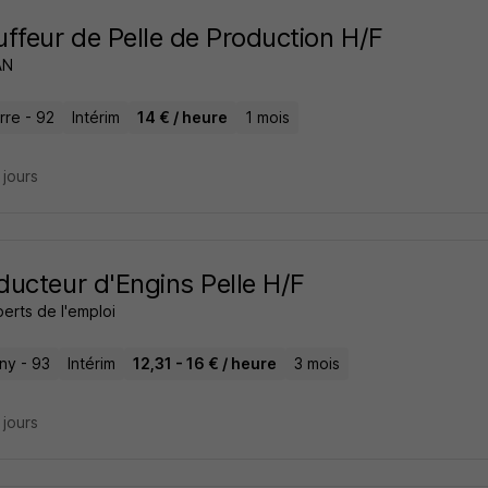
ffeur de Pelle de Production H/F
AN
rre - 92
Intérim
14 € / heure
1 mois
7 jours
ucteur d'Engins Pelle H/F
erts de l'emploi
ny - 93
Intérim
12,31 - 16 € / heure
3 mois
9 jours