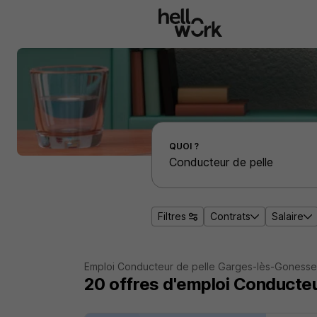
Aller au contenu principal
Effectuer une recherche d'emploi par localité
QUOI ?
Filtres
Contrats
Salaire
Emploi Conducteur de pelle Garges-lès-Gonesse
20
offres d'emploi
Conducteu