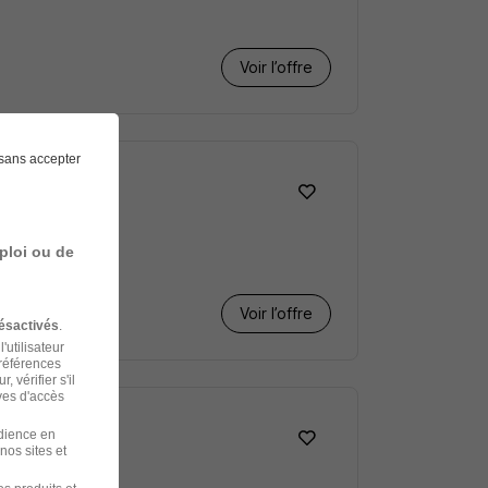
Voir l’offre
sans accepter
ploi ou de
Voir l’offre
ésactivés
.
'utilisateur
préférences
 vérifier s'il
ves d'accès
udience en
nos sites et