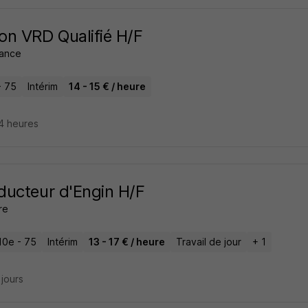
n VRD Qualifié H/F
rance
- 75
Intérim
14 - 15 € / heure
14 heures
ucteur d'Engin H/F
re
10e - 75
Intérim
13 - 17 € / heure
Travail de jour
+ 1
2 jours