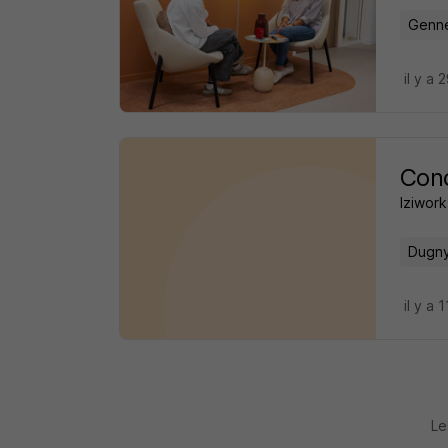
Gennev
il y a 
Cond
Iziwork
Dugny
il y a 
Le