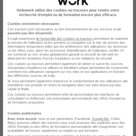
Chirurgien-Dentiste H/F
Hellowork utilise des cookies ou traceurs pour rendre votre
Amélice Conseil
Super recruteur
recherche d’emploi ou de formation encore plus efficace.
Cookies strictement nécessaires
Clichy-sous-Bois - 93
CDI
5 000 - 15 000 € / mois
Ces traceurs sont nécessaires au bon fonctionnement de nos services et
ne
peuvent pas être désactivés
.
Il s'agit notamment
de l'ensemble des cookies ou traceurs
permettant de maintenir
la session de l'utilisateur active pendant sa navigation sur le site, de stocker des
Voir l’offre
informations temporaires telles que les préférences des utilisateurs, les annonces
il y a 1 jour
ou les offres vues, gérer les processus d'identification de l'utilisateur, vérifier s'il
est connecté ou non, et plus globalement garantir la sécurité du site web en
détectant les tentatives d'accès frauduleux ou les violations de sécurité.
Ces cookies ou traceurs permettent également de piloter et suivre les sources
d'acquisition d'audience en utilisant un identifiant unique permettant de comprendre
comment nos utilisateurs naviguent sur nos sites et nos applications en fonction
des différentes sources de trafic.
Ils nous permettent également d’observer le comportement de nos utilisateurs afin
d'améliorer nos produits et rendre la navigation dans nos sites beaucoup plus
rapide et fluide.
Chirurgien-Dentiste - Villejuif 94 H/F
Ces cookies ou traceurs permettent enfin de personnaliser les interfaces de
consultation et d'effectuer une présentation personnalisée des offres d'emploi ou
Jober Group
de formations proposées.
Cookies publicitaires
Villejuif - 94
CDI
5 000 - 15 000 € / mois
Avec votre accord
, nous et nos partenaires (Facebook,
Google Ads
, Critéo,
Bing,) pouvons utiliser des traceurs pour vous proposer des publicités pour des
offres d’emploi ou des offres de formations personnalisés afin d’augmenter vos
probabilités de trouver rapidement un emploi ou une formation.
Voir l’offre