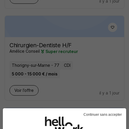
il y a 1 jour
Chirurgien-Dentiste H/F
Amélice Conseil
Super recruteur
Thorigny-sur-Marne - 77
CDI
5 000 - 15 000 € / mois
Voir l’offre
il y a 1 jour
Continuer sans accepter