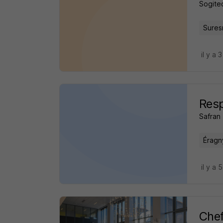
Sogite
Sures
il y a 
Resp
Safran
Éragn
il y a 
Chef