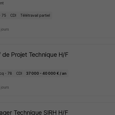
nt
- 75
CDI
Télétravail partiel
6 jours
 de Projet Technique H/F
cq - 78
CDI
37 000 - 40 000 € / an
6 jours
ager Technique SIRH H/F