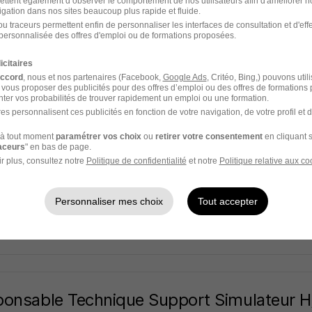
ettent également d’observer le comportement de nos utilisateurs afin d'améliorer no
 ALLIANCE
igation dans nos sites beaucoup plus rapide et fluide.
u traceurs permettent enfin de personnaliser les interfaces de consultation et d'eff
1er - 75
CDI
40 000 - 52 000 € / an
personnalisée des offres d'emploi ou de formations proposées.
icitaires
3 jours
accord
, nous et nos partenaires (Facebook,
Google Ads
, Critéo, Bing,) pouvons util
 vous proposer des publicités pour des offres d’emploi ou des offres de formations
ter vos probabilités de trouver rapidement un emploi ou une formation.
es personnalisent ces publicités en fonction de votre navigation, de votre profil et 
à tout moment
paramétrer vos choix
ou
retirer votre consentement
en cliquant s
 de Projet Technique Réseau et Sécurité 
raceurs
" en bas de page.
r plus, consultez notre
Politique de confidentialité
et notre
Politique relative aux co
-Cloud - 92
CDI
Temps partiel
Personnaliser mes choix
Tout accepter
3 jours
onsable Technique Support Simulateur H