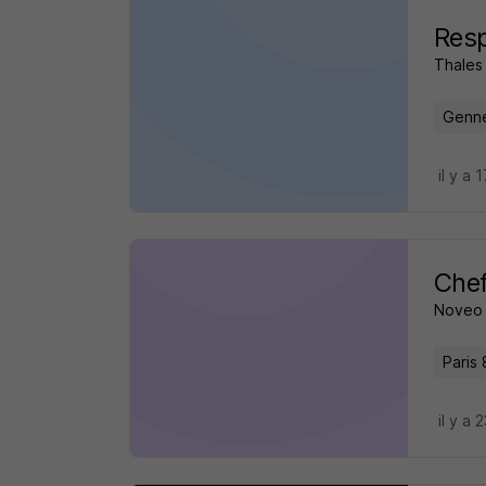
Resp
Thales
Gennev
il y a 
Chef
Noveo
Paris 
il y a 