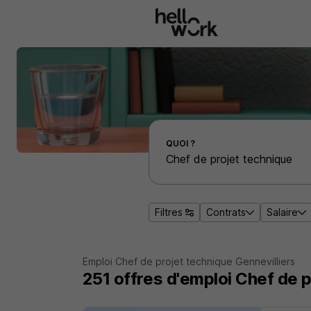
Aller au contenu principal
Effectuer une recherche d'emploi par localité
QUOI ?
Filtres
Contrats
Salaire
Emploi Chef de projet technique Gennevilliers
251
offres d'emploi
Chef de p