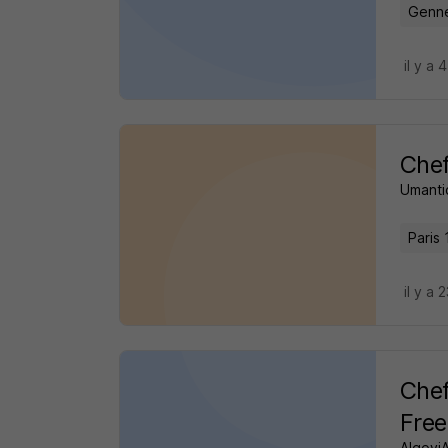
Gennev
il y a 
Chef
Umanti
Paris 
il y a 
Chef
Free
Algovi