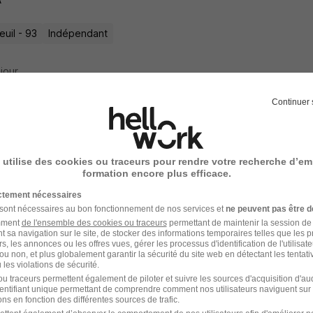
uil - 93
Indépendant
 jour
Continuer 
 de Projet Technique Infrastructure - Sec
 utilise des cookies ou traceurs pour rendre votre recherche d’em
formation encore plus efficace.
-Ouen-sur-Seine - 93
CDI
ictement nécessaires
 sont nécessaires au bon fonctionnement de nos services et
ne peuvent pas être d
amment
de l'ensemble des cookies ou traceurs
permettant de maintenir la session de l
3 jours
t sa navigation sur le site, de stocker des informations temporaires telles que les 
rs, les annonces ou les offres vues, gérer les processus d'identification de l'utilisateur,
ou non, et plus globalement garantir la sécurité du site web en détectant les tentati
les violations de sécurité.
u traceurs permettent également de piloter et suivre les sources d'acquisition d'a
identifiant unique permettant de comprendre comment nos utilisateurs naviguent sur 
 de Projet Technique - Infrastructures H/
ns en fonction des différentes sources de trafic.