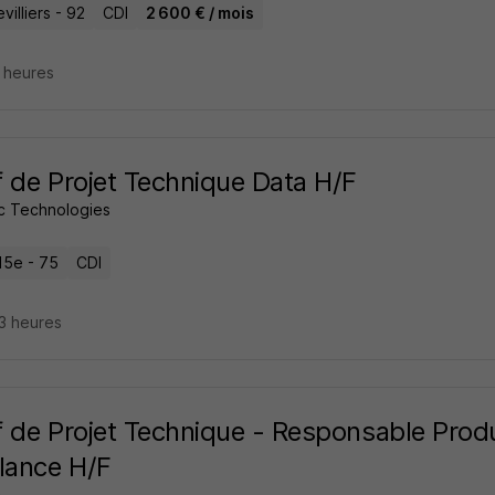
illiers - 92
CDI
2 600 € / mois
4 heures
 de Projet Technique Data H/F
c Technologies
15e - 75
CDI
23 heures
 de Projet Technique - Responsable Produit
lance H/F
A