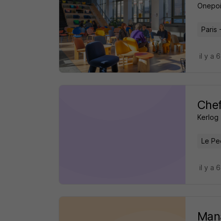
Onepoi
Paris 
il y a 
Chef
Kerlog
Le Pe
il y a 
Man