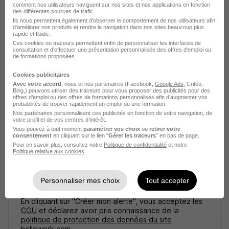
comment nos utilisateurs naviguent sur nos sites et nos applications en fonction
Pont-à-Mousson - 54
CDI
2 500 - 2 900 € / mois
des différentes sources de trafic.
Ils nous permettent également d’observer le comportement de nos utilisateurs afin
d'améliorer nos produits et rendre la navigation dans nos sites beaucoup plus
rapide et fluide.
Voir l’offre
il y a 18 jours
Ces cookies ou traceurs permettent enfin de personnaliser les interfaces de
consultation et d'effectuer une présentation personnalisée des offres d'emploi ou
de formations proposées.
Cookies publicitaires
Avec votre accord
, nous et nos partenaires (Facebook,
Google Ads
, Critéo,
Bing,) pouvons utiliser des traceurs pour vous proposer des publicités pour des
offres d’emploi ou des offres de formations personnalisés afin d’augmenter vos
probabilités de trouver rapidement un emploi ou une formation.
Nos partenaires personnalisent ces publicités en fonction de votre navigation, de
Créez une alerte
votre profil et de vos centres d’intérêt.
Vous pouvez à tout moment
paramétrer vos choix
ou
retirer votre
consentement
en cliquant sur le lien "
Gérer les traceurs
" en bas de page.
Soyez alerté des nouvelles offres pour cette
Pour en savoir plus, consultez notre
Politique de confidentialité
et notre
recherche dès leur parution.
Politique relative aux cookies
.
Créer mon alerte
Personnaliser mes choix
Tout accepter
En cliquant sur "Créer mon alerte", vous acceptez les
CGU
et déclarez avoir pris connaissance de la
politique de protection des données du site
hellowork.com.