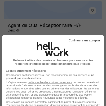
Agent de Quai Réceptionnaire H/F
Lynx RH
Continuer sans accepter
Pont-à-Mousson - 54
CDI
2 500 - 2 700 € / mois
Voir l’offre
il y a 3 jours
Hellowork utilise des cookies ou traceurs pour rendre votre
recherche d’emploi ou de formation encore plus efficace.
Cookies strictement nécessaires
Ces traceurs sont nécessaires au bon fonctionnement de nos services et
ne
peuvent pas être désactivés
.
Il s'agit notamment
de l'ensemble des cookies ou traceurs
permettant de maintenir
la session de l'utilisateur active pendant sa navigation sur le site, de stocker des
informations temporaires telles que les préférences des utilisateurs, les annonces
ou les offres vues, gérer les processus d'identification de l'utilisateur, vérifier s'il
Agent de Quai Réceptionnaire H/F
est connecté ou non, et plus globalement garantir la sécurité du site web en
détectant les tentatives d'accès frauduleux ou les violations de sécurité.
Scala Rh
Ces cookies ou traceurs permettent également de piloter et suivre les sources
d'acquisition d'audience en utilisant un identifiant unique permettant de comprendre