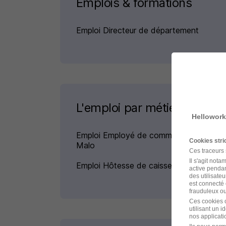
Emplois & formations
Emploi Directeur de département
L'emploi par métier à Saint
Hellowork
Emploi Employé de commerce Saint-
Cookies str
Malo
Ces traceurs
Il s'agit not
Emploi Hôtesse de caisse Saint-Malo
active pendan
des utilisateu
est connecté 
frauduleux ou 
Ces cookies o
utilisant un 
nos applicatio