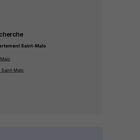
echerche
partement Saint-Malo
t-Malo
à Saint-Malo