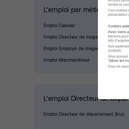
Ils nous perm
rendre la nav
L'emploi par métier
Ces cookies o
présentation 
Emploi Caissier
Cookies publ
Avec votre 
Emploi Directeur de magasin
traceurs pour
afin d’augmen
Nos partenair
Emploi Employé de magasin
d’intérêt.
Vous pouvez 
Emploi Merchandiseur
"
Gérer les t
Pour en savoi
L'emploi Directeur de dépar
Emploi Directeur de département Bruz