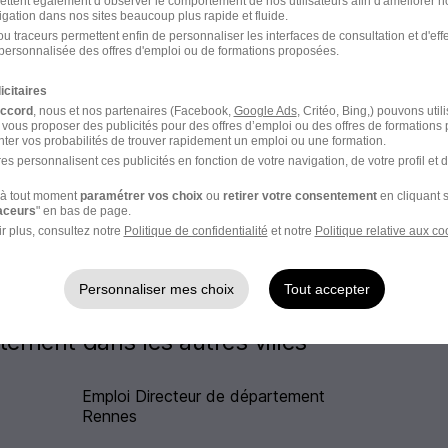
ettent également d’observer le comportement de nos utilisateurs afin d'améliorer no
igation dans nos sites beaucoup plus rapide et fluide.
u traceurs permettent enfin de personnaliser les interfaces de consultation et d'eff
personnalisée des offres d'emploi ou de formations proposées.
Emploi Chef de rayon
icitaires
accord
, nous et nos partenaires (Facebook,
Google Ads
, Critéo, Bing,) pouvons util
Emploi Employé de commerce
 vous proposer des publicités pour des offres d’emploi ou des offres de formations
ter vos probabilités de trouver rapidement un emploi ou une formation.
es personnalisent ces publicités en fonction de votre navigation, de votre profil et 
Emploi Employé de rayon
à tout moment
paramétrer vos choix
ou
retirer votre consentement
en cliquant s
Emploi Responsable de magasin
raceurs
" en bas de page.
r plus, consultez notre
Politique de confidentialité
et notre
Politique relative aux co
Personnaliser mes choix
Tout accepter
tement dans les autres villes
Emploi Directeur de département
Rennes