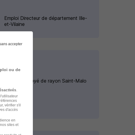
Emploi Directeur de département Ille-
et-Vilaine
sans accepter
ploi ou de
Emploi Employé de rayon Saint-Malo
ésactivés
.
'utilisateur
préférences
 vérifier s'il
ves d'accès
udience en
nos sites et