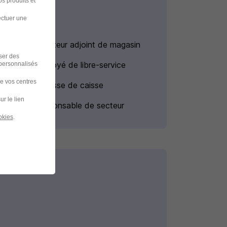
s produits et
ectuer une
Emploi Directeur adjoint de magasin
iser des
Emploi Employé de libre-service
 personnalisés
de vos centres
Emploi Hôtesse de caisse
ur le lien
Emploi Responsable de secteur
okies
.