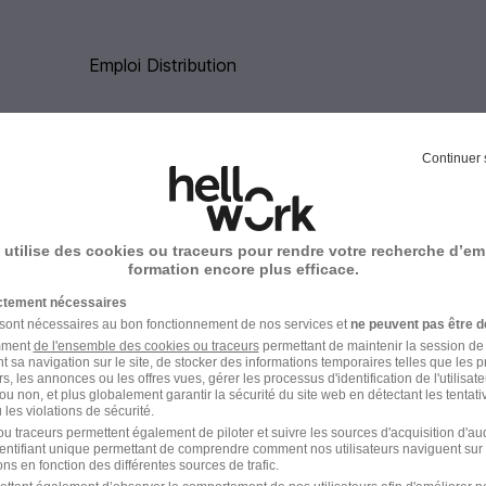
Emploi Distribution
Continuer 
-Malo dans le domaine Distribution
 utilise des cookies ou traceurs pour rendre votre recherche d’em
formation encore plus efficace.
Emploi Employé de libre-service Saint-
ictement nécessaires
Malo
 sont nécessaires au bon fonctionnement de nos services et
ne peuvent pas être d
amment
de l'ensemble des cookies ou traceurs
permettant de maintenir la session de l
Emploi Responsable de secteur Saint-
t sa navigation sur le site, de stocker des informations temporaires telles que les 
Malo
rs, les annonces ou les offres vues, gérer les processus d'identification de l'utilisateur,
ou non, et plus globalement garantir la sécurité du site web en détectant les tentati
les violations de sécurité.
u traceurs permettent également de piloter et suivre les sources d'acquisition d'a
identifiant unique permettant de comprendre comment nos utilisateurs naviguent sur 
ns en fonction des différentes sources de trafic.