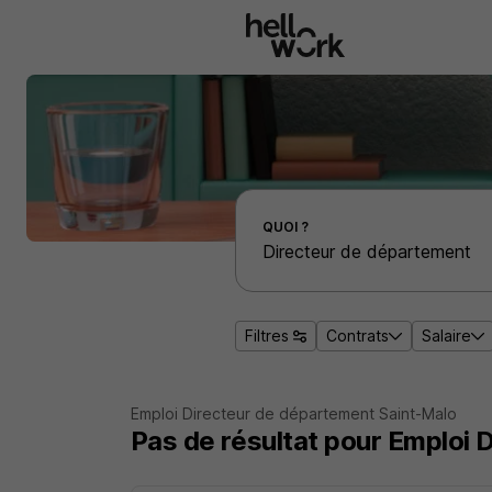
Aller au contenu principal
Effectuer une recherche d'emploi par localité
QUOI ?
Filtres
Contrats
Salaire
Emploi Directeur de département Saint-Malo
Pas de résultat pour Emploi