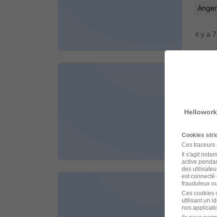
Anger
il y a 
Chau
S2C
Hellowork
Anger
Cookies str
il y a 
Ces traceurs
Il s'agit not
active pendan
des utilisateu
est connecté 
frauduleux ou 
Chau
Ces cookies o
utilisant un 
Artus I
nos applicatio