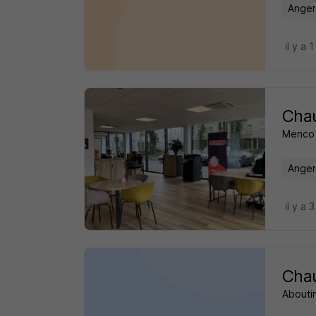
Anger
il y a 1
Chau
Menco
Anger
il y a 
Chau
Aboutir