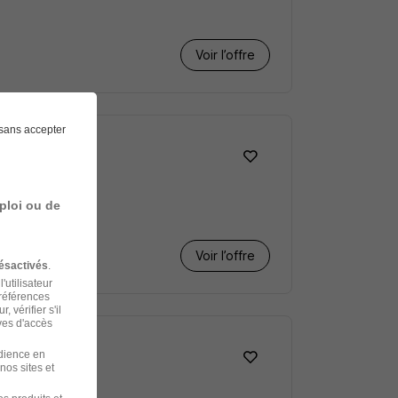
Voir l’offre
sans accepter
ploi ou de
Voir l’offre
ésactivés
.
'utilisateur
préférences
 vérifier s'il
ves d'accès
udience en
nos sites et