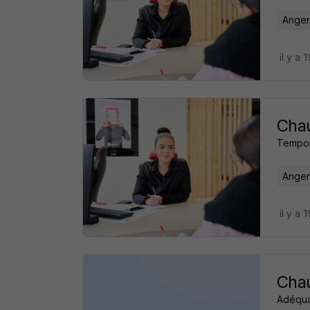
Anger
il y a 
Chau
Tempori
Anger
il y a 
Chau
Adéqua