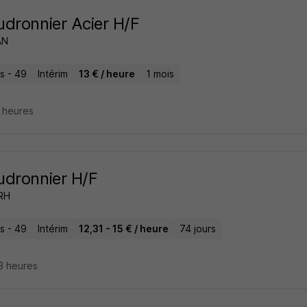
dronnier Acier H/F
AN
s - 49
Intérim
13 € / heure
1 mois
5 heures
dronnier H/F
 RH
s - 49
Intérim
12,31 - 15 € / heure
74 jours
13 heures