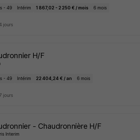
s - 49
Intérim
1 867,02 - 2 250 € / mois
6 mois
14 jours
dronnier H/F
m
s - 49
Intérim
22 404,24 € / an
6 mois
17 jours
dronnier - Chaudronnière H/F
s Interim