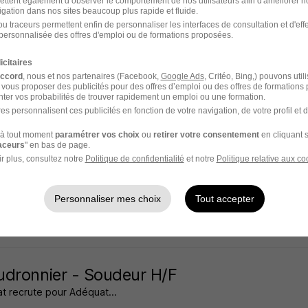
ettent également d’observer le comportement de nos utilisateurs afin d'améliorer no
igation dans nos sites beaucoup plus rapide et fluide.
s - 49
Intérim
25 000 - 40 000 € / an
3 mois
u traceurs permettent enfin de personnaliser les interfaces de consultation et d'eff
personnalisée des offres d'emploi ou de formations proposées.
9 jours
icitaires
accord
, nous et nos partenaires (Facebook,
Google Ads
, Critéo, Bing,) pouvons util
 vous proposer des publicités pour des offres d’emploi ou des offres de formations
ter vos probabilités de trouver rapidement un emploi ou une formation.
es personnalisent ces publicités en fonction de votre navigation, de votre profil et 
dronnier - Soudeur H/F
à tout moment
paramétrer vos choix
ou
retirer votre consentement
en cliquant s
t recrute pour Adéquat...
raceurs
" en bas de page.
r plus, consultez notre
Politique de confidentialité
et notre
Politique relative aux co
s - 49
Intérim
1 867,02 - 2 250 € / mois
6 mois
Personnaliser mes choix
Tout accepter
14 jours
dronnier - Soudeur H/F
t recrute pour Adéquat...