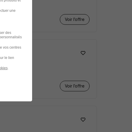
s produits et
ectuer une
Voir l’offre
iser des
 personnalisés
de vos centres
ur le lien
okies
.
Voir l’offre