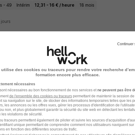
s - 49
Intérim
12,31 - 16 € / heure
18 mois
7 jours
Continuer 
dronnier - Soudeur H/F
 utilise des cookies ou traceurs pour rendre votre recherche d’em
s - 49
CDI
13 - 16 € / heure
formation encore plus efficace.
ictement nécessaires
7 jours
 sont nécessaires au bon fonctionnement de nos services et
ne peuvent pas être d
amment
de l'ensemble des cookies ou traceurs
permettant de maintenir la session de l
t sa navigation sur le site, de stocker des informations temporaires telles que les 
rs, les annonces ou les offres vues, gérer les processus d'identification de l'utilisateur,
ou non, et plus globalement garantir la sécurité du site web en détectant les tentati
les violations de sécurité.
dronnier H/F
u traceurs permettent également de piloter et suivre les sources d'acquisition d'a
identifiant unique permettant de comprendre comment nos utilisateurs naviguent sur 
nterim
ns en fonction des différentes sources de trafic.