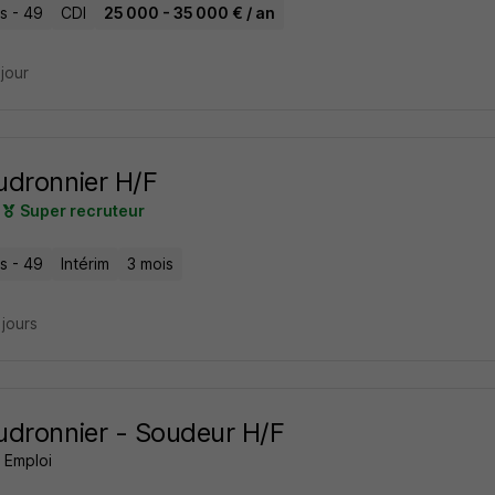
s - 49
CDI
25 000 - 35 000 € / an
 jour
dronnier H/F
Super recruteur
s - 49
Intérim
3 mois
3 jours
dronnier - Soudeur H/F
 Emploi