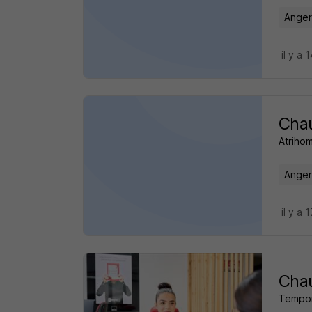
Anger
il y a 
Chau
Atriho
Anger
il y a 
Chau
Tempori