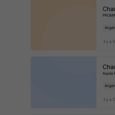
Chau
PROM
Anger
il y a 
Chau
Aquila
Anger
il y a 