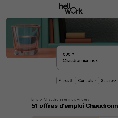
Aller au contenu principal
Effectuer une recherche d'emploi par localité
QUOI ?
Filtres
Contrats
Salaire
Emploi Chaudronnier inox Angers
51
offres d'emploi
Chaudronni