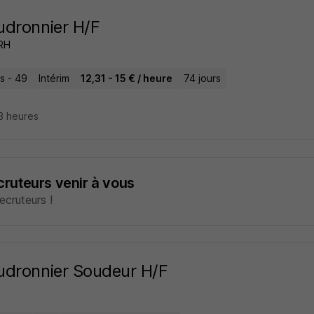
dronnier H/F
 RH
s - 49
Intérim
12,31 - 15 € / heure
74 jours
13 heures
ecruteurs venir à vous
cruteurs !
dronnier Soudeur H/F