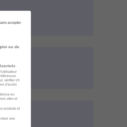
sans accepter
ploi ou de
ésactivés
.
'utilisateur
préférences
 vérifier s'il
ves d'accès
udience en
nos sites et
s produits et
ectuer une