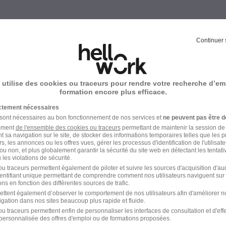
Emploi Recherche
Continuer 
 utilise des cookies ou traceurs pour rendre votre recherche d’em
formation encore plus efficace.
zané dans le domaine Recherche
ictement nécessaires
 sont nécessaires au bon fonctionnement de nos services et
ne peuvent pas être d
amment
de l'ensemble des cookies ou traceurs
permettant de maintenir la session de l
Emploi Technicien d'essais Plouzané
t sa navigation sur le site, de stocker des informations temporaires telles que les 
rs, les annonces ou les offres vues, gérer les processus d'identification de l'utilisateur,
ou non, et plus globalement garantir la sécurité du site web en détectant les tentati
les violations de sécurité.
u traceurs permettent également de piloter et suivre les sources d'acquisition d'a
identifiant unique permettant de comprendre comment nos utilisateurs naviguent sur 
ns en fonction des différentes sources de trafic.
ettent également d’observer le comportement de nos utilisateurs afin d'améliorer no
igation dans nos sites beaucoup plus rapide et fluide.
u traceurs permettent enfin de personnaliser les interfaces de consultation et d'eff
personnalisée des offres d'emploi ou de formations proposées.