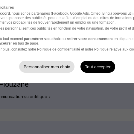
Emploi Directeur de projet
icitaires
accord
, nous et nos partenaires (Facebook,
Emploi Project manager
Google Ads
, Critéo, Bing,) pouvons util
 vous proposer des publicités pour des offres d’emploi ou des offres de formations
ter vos probabilités de trouver rapidement un emploi ou une formation.
es personnalisent ces publicités en fonction de votre navigation, de votre profil et 
Emploi Responsable études
à tout moment
paramétrer vos choix
ou
retirer votre consentement
en cliquant s
raceurs
" en bas de page.
Emploi Technicien d'essais
r plus, consultez notre
Politique de confidentialité
et notre
Politique relative aux co
Personnaliser mes choix
Tout accepter
 Plouzané
mmunication scientifique