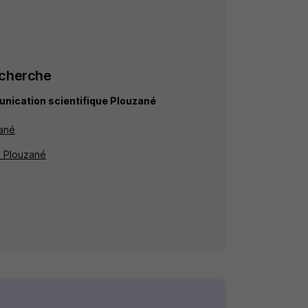
echerche
nication scientifique Plouzané
ané
à Plouzané