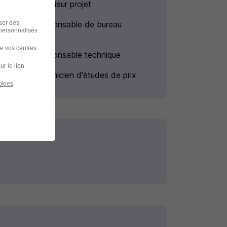
Emploi Ingénieur projet
iser des
Emploi Responsable de bureau
 personnalisés
d'études
de vos centres
Emploi Responsable technique
ur le lien
Emploi Technicien d'études de prix
okies
.