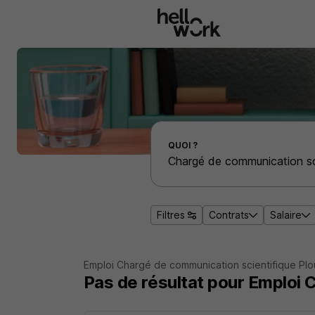
Aller au contenu principal
Effectuer une recherche d'emploi par localité
QUOI ?
Filtres
Contrats
Salaire
Emploi Chargé de communication scientifique Pl
Pas de résultat pour Emploi 