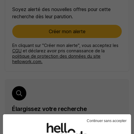
Soyez alerté des nouvelles offres pour cette
recherche dès leur parution.
Créer mon alerte
En cliquant sur "Créer mon alerte", vous acceptez les
CGU
et déclarez avoir pris connaissance de la
politique de protection des données du site
hellowork.com.
Élargissez votre recherche
Emploi Chargé d'affaires génie civil Chooz
Continuer sans accepter
Emploi BTP à Chooz