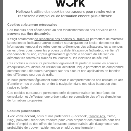
Emploi à Chooz
Entreprises qui recrutent à Chooz
Hellowork utilise des cookies ou traceurs pour rendre votre
recherche d’emploi ou de formation encore plus efficace.
Cookies strictement nécessaires
Ces traceurs sont nécessaires au bon fonctionnement de nos services et
ne
peuvent pas être désactivés
.
Il s'agit notamment
de l'ensemble des cookies ou traceurs
permettant de maintenir
Emplois & formations
la session de l'utilisateur active pendant sa navigation sur le site, de stocker des
informations temporaires telles que les préférences des utilisateurs, les annonces
ou les offres vues, gérer les processus d'identification de l'utilisateur, vérifier s'il
est connecté ou non, et plus globalement garantir la sécurité du site web en
Emploi Chargé d'affaires génie civil
détectant les tentatives d'accès frauduleux ou les violations de sécurité.
Ces cookies ou traceurs permettent également de piloter et suivre les sources
Emploi BTP
d'acquisition d'audience en utilisant un identifiant unique permettant de comprendre
comment nos utilisateurs naviguent sur nos sites et nos applications en fonction
des différentes sources de trafic.
Ils nous permettent également d’observer le comportement de nos utilisateurs afin
d'améliorer nos produits et rendre la navigation dans nos sites beaucoup plus
rapide et fluide.
Ces cookies ou traceurs permettent enfin de personnaliser les interfaces de
consultation et d'effectuer une présentation personnalisée des offres d'emploi ou
de formations proposées.
L'emploi par métier à Chooz
Cookies publicitaires
dans le domaine BTP
Avec votre accord
, nous et nos partenaires (Facebook,
Google Ads
, Critéo,
Bing,) pouvons utiliser des traceurs pour vous proposer des publicités pour des
offres d’emploi ou des offres de formations personnalisés afin d’augmenter vos
Emploi Cordiste Chooz
probabilités de trouver rapidement un emploi ou une formation.