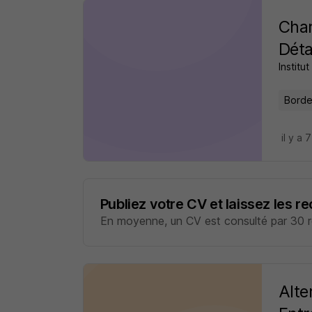
Char
Déta
Institu
Borde
il y a 
Publiez votre CV et laissez les r
En moyenne, un CV est consulté par 30 re
Alte