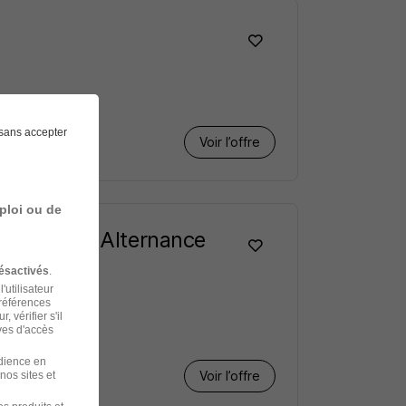
sans accepter
Voir l’offre
ploi ou de
trative en Alternance
ésactivés
.
'utilisateur
préférences
 vérifier s'il
ves d'accès
udience en
Voir l’offre
nos sites et