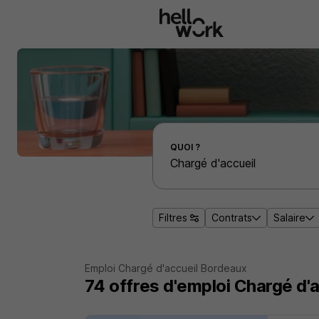
Aller au contenu principal
Effectuer une recherche d'emploi par localité
QUOI ?
Filtres
Contrats
Salaire
Emploi Chargé d'accueil Bordeaux
74
offres d'emploi
Chargé d'