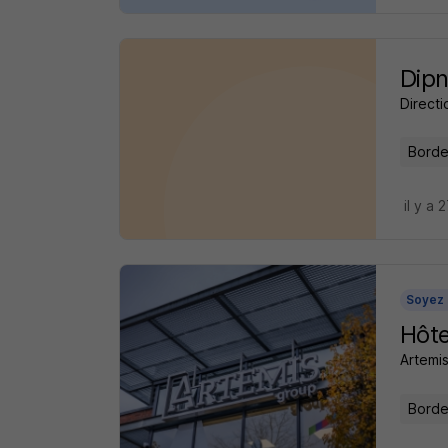
Dipn
Direct
Borde
il y a 
Soyez 
Hôte
Artemi
Borde