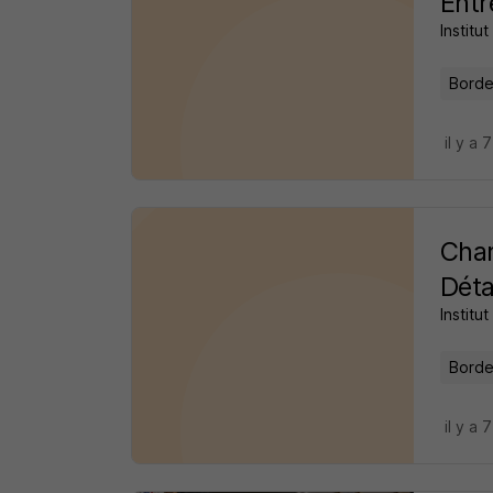
Entr
Institu
Borde
il y a 
Char
Déta
Institu
Borde
il y a 