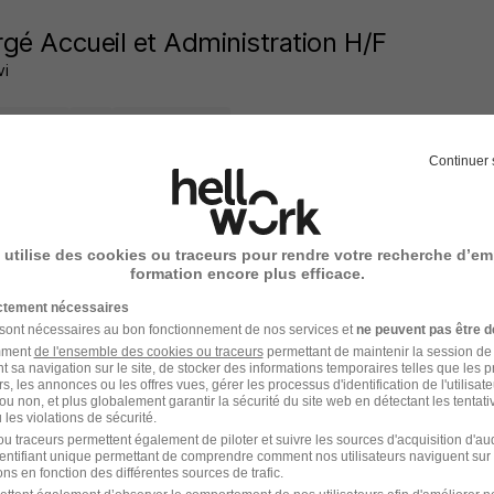
gé Accueil et Administration H/F
i
aux - 33
CDI
Temps partiel
Continuer 
12 jours
 utilise des cookies ou traceurs pour rendre votre recherche d’em
formation encore plus efficace.
ation Chargé d'Accueil & Gestion Adminis
ictement nécessaires
 sont nécessaires au bon fonctionnement de nos services et
ne peuvent pas être d
amment
de l'ensemble des cookies ou traceurs
permettant de maintenir la session de l
t de Métiers Network
t sa navigation sur le site, de stocker des informations temporaires telles que les 
rs, les annonces ou les offres vues, gérer les processus d'identification de l'utilisateur,
ou non, et plus globalement garantir la sécurité du site web en détectant les tentati
aux - 33
Alternance
504,10 - 1 867,02 € / mois
1 an
les violations de sécurité.
u traceurs permettent également de piloter et suivre les sources d'acquisition d'a
identifiant unique permettant de comprendre comment nos utilisateurs naviguent sur 
21 jours
ns en fonction des différentes sources de trafic.