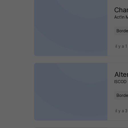
Char
Act'in
Borde
il y a 1
Alte
ISCOD
Borde
il y a 