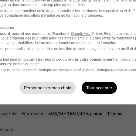
ettent également d’observer le comportement de nos utilisateurs afin d'améliorer no
igation dans nos sites beaucoup plus rapide et fluide.
u traceurs permettent enfin de personnaliser les interfaces de consultation et d'eff
personnalisée des offres d'emploi ou de formations proposées.
ation pour Devenir Chargé d'Accueil Tour
icitaires
accord
, nous et nos partenaires (Facebook,
Google Ads
, Critéo, Bing,) pouvons util
 vous proposer des publicités pour des offres d’emploi ou des offres de formations
ter vos probabilités de trouver rapidement un emploi ou une formation.
aux - 33
Alternance
1 801,80 € / mois
12 mois
es personnalisent ces publicités en fonction de votre navigation, de votre profil et 
à tout moment
paramétrer vos choix
ou
retirer votre consentement
en cliquant s
24 jours
raceurs
" en bas de page.
r plus, consultez notre
Politique de confidentialité
et notre
Politique relative aux co
Personnaliser mes choix
Tout accepter
gé d'Accueil en Alternance -Accueil Coor
t de Métiers Network
aux - 33
Alternance
504,10 - 1 867,02 € / mois
12 mois
24 jours