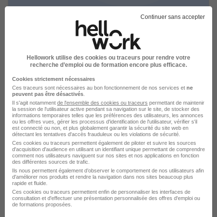
Continuer sans accepter
Carreleur Réf 288 Bis H/F
Hsf Services
Hellowork utilise des cookies ou traceurs pour rendre votre
recherche d’emploi ou de formation encore plus efficace.
Sausheim - 68
CDD
Temps partiel
Cookies strictement nécessaires
Cette offre n’est plus disponible depuis le 21/06/26
Ces traceurs sont nécessaires au bon fonctionnement de nos services et
ne
peuvent pas être désactivés
.
Il s'agit notamment
de l'ensemble des cookies ou traceurs
permettant de maintenir
la session de l'utilisateur active pendant sa navigation sur le site, de stocker des
informations temporaires telles que les préférences des utilisateurs, les annonces
ou les offres vues, gérer les processus d'identification de l'utilisateur, vérifier s'il
est connecté ou non, et plus globalement garantir la sécurité du site web en
détectant les tentatives d'accès frauduleux ou les violations de sécurité.
Ces cookies ou traceurs permettent également de piloter et suivre les sources
d'acquisition d'audience en utilisant un identifiant unique permettant de comprendre
comment nos utilisateurs naviguent sur nos sites et nos applications en fonction
Carreleur Réf 288 Bis H/F
des différentes sources de trafic.
Hsf Services
Ils nous permettent également d’observer le comportement de nos utilisateurs afin
d'améliorer nos produits et rendre la navigation dans nos sites beaucoup plus
rapide et fluide.
Sausheim - 68
CDD
Temps partiel
Ces cookies ou traceurs permettent enfin de personnaliser les interfaces de
consultation et d'effectuer une présentation personnalisée des offres d'emploi ou
de formations proposées.
Cette offre n’est plus disponible depuis le 21/06/26