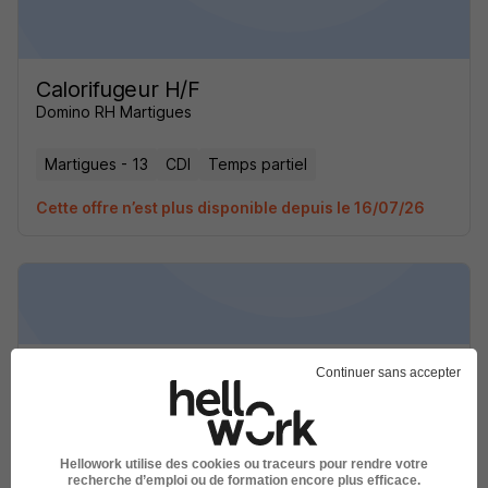
Calorifugeur H/F
Domino RH Martigues
Martigues - 13
CDI
Temps partiel
Cette offre n’est plus disponible depuis le 16/07/26
Etancheur H/F
Continuer sans accepter
BTP EMPLOI MARTIGUES
Martigues - 13
Intérim
Temps partiel
Hellowork utilise des cookies ou traceurs pour rendre votre
recherche d’emploi ou de formation encore plus efficace.