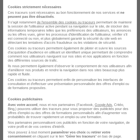
Cette offre n’est plus disponible depuis le 12/06/26
Cookies strictement nécessaires
Ces traceurs sont nécessaires au bon fonctionnement de nos services et
ne
peuvent pas être désactivés
.
Il s'agit notamment
de l'ensemble des cookies ou traceurs
permettant de maintenir
la session de l'utilisateur active pendant sa navigation sur le site, de stocker des
informations temporaires telles que les préférences des utilisateurs, les annonces
ou les offres vues, gérer les processus d'identification de l'utilisateur, vérifier s'il
est connecté ou non, et plus globalement garantir la sécurité du site web en
détectant les tentatives d'accès frauduleux ou les violations de sécurité.
Etancheur H/F
Ces cookies ou traceurs permettent également de piloter et suivre les sources
d'acquisition d'audience en utilisant un identifiant unique permettant de comprendre
BTP EMPLOI MARTIGUES
comment nos utilisateurs naviguent sur nos sites et nos applications en fonction
des différentes sources de trafic.
Ils nous permettent également d’observer le comportement de nos utilisateurs afin
d'améliorer nos produits et rendre la navigation dans nos sites beaucoup plus
Martigues - 13
Intérim
Temps partiel
rapide et fluide.
Ces cookies ou traceurs permettent enfin de personnaliser les interfaces de
Cette offre n’est plus disponible depuis le 12/06/26
consultation et d'effectuer une présentation personnalisée des offres d'emploi ou
de formations proposées.
Cookies publicitaires
Avec votre accord
, nous et nos partenaires (Facebook,
Google Ads
, Critéo,
Bing,) pouvons utiliser des traceurs pour vous proposer des publicités pour des
offres d’emploi ou des offres de formations personnalisés afin d’augmenter vos
probabilités de trouver rapidement un emploi ou une formation.
Nos partenaires personnalisent ces publicités en fonction de votre navigation, de
votre profil et de vos centres d’intérêt.
Etancheur H/F
Vous pouvez à tout moment
paramétrer vos choix
ou
retirer votre
consentement
en cliquant sur le lien "
Gérer les traceurs
" en bas de page.
BTP EMPLOI MARTIGUES