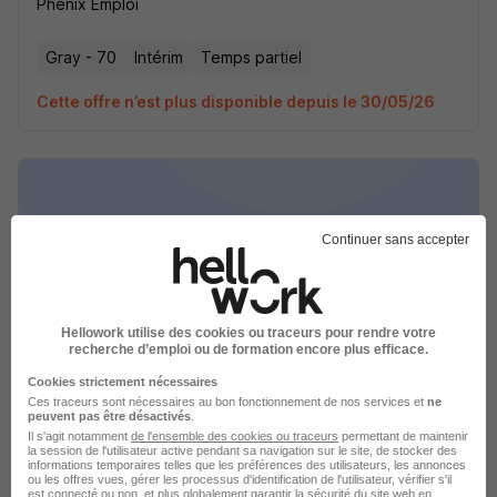
Phénix Emploi
Gray - 70
Intérim
Temps partiel
Cette offre n’est plus disponible depuis le 30/05/26
Continuer sans accepter
Electricien Cableur H/F
Phénix Emploi
Hellowork utilise des cookies ou traceurs pour rendre votre
Gray - 70
Intérim
Temps partiel
recherche d’emploi ou de formation encore plus efficace.
Cookies strictement nécessaires
Cette offre n’est plus disponible depuis le 30/05/26
Ces traceurs sont nécessaires au bon fonctionnement de nos services et
ne
peuvent pas être désactivés
.
Il s'agit notamment
de l'ensemble des cookies ou traceurs
permettant de maintenir
la session de l'utilisateur active pendant sa navigation sur le site, de stocker des
informations temporaires telles que les préférences des utilisateurs, les annonces
ou les offres vues, gérer les processus d'identification de l'utilisateur, vérifier s'il
est connecté ou non, et plus globalement garantir la sécurité du site web en