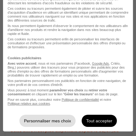
détectant les tentatives d'accès frauduleux ou les violations de sécurité.
Ces cookies ou traceurs permettent également de piloter et suivre les sources
d'acquisition d'audience en utilisant un identifiant unique permettant de comprendre
Electricien Cableur H/F
comment nos utilisateurs naviguent sur nos sites et nos applications en fonction
des différentes sources de trafic.
Phénix Emploi
Ils nous permettent également d’observer le comportement de nos utilisateurs afin
d'améliorer nos produits et rendre la navigation dans nos sites beaucoup plus
rapide et fluide.
Gray - 70
Intérim
Temps partiel
Ces cookies ou traceurs permettent enfin de personnaliser les interfaces de
consultation et d'effectuer une présentation personnalisée des offres d'emploi ou
de formations proposées.
Cette offre n’est plus disponible depuis le 02/07/26
Cookies publicitaires
Avec votre accord
, nous et nos partenaires (Facebook,
Google Ads
, Critéo,
Bing,) pouvons utiliser des traceurs pour vous proposer des publicités pour des
offres d’emploi ou des offres de formations personnalisés afin d’augmenter vos
probabilités de trouver rapidement un emploi ou une formation.
Nos partenaires personnalisent ces publicités en fonction de votre navigation, de
votre profil et de vos centres d’intérêt.
Vous pouvez à tout moment
paramétrer vos choix
ou
retirer votre
consentement
en cliquant sur le lien "
Gérer les traceurs
" en bas de page.
Electricien Cableur H/F
Pour en savoir plus, consultez notre
Politique de confidentialité
et notre
Phénix Emploi
Politique relative aux cookies
.
Gray - 70
Intérim
Temps partiel
Personnaliser mes choix
Tout accepter
Cette offre n’est plus disponible depuis le 02/07/26