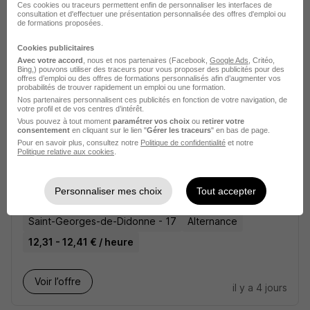
Ces cookies ou traceurs permettent enfin de personnaliser les interfaces de
consultation et d'effectuer une présentation personnalisée des offres d'emploi ou
Le Gua - 17
CDI
12,31 - 12,41 € / heure
de formations proposées.
Cookies publicitaires
Voir l’offre
Avec votre accord
, nous et nos partenaires (Facebook,
Google Ads
, Critéo,
il y a 4 jours
Bing,) pouvons utiliser des traceurs pour vous proposer des publicités pour des
offres d’emploi ou des offres de formations personnalisés afin d’augmenter vos
probabilités de trouver rapidement un emploi ou une formation.
Nos partenaires personnalisent ces publicités en fonction de votre navigation, de
votre profil et de vos centres d’intérêt.
Vous pouvez à tout moment
paramétrer vos choix
ou
retirer votre
consentement
en cliquant sur le lien "
Gérer les traceurs
" en bas de page.
Pour en savoir plus, consultez notre
Politique de confidentialité
et notre
Politique relative aux cookies
.
Auxiliaire de Vie en Alternance H/F
Vitalliance
Personnaliser mes choix
Tout accepter
Saint-Georges-de-Didonne - 17
Alternance
12,31 - 12,41 € / heure
Voir l’offre
il y a 4 jours