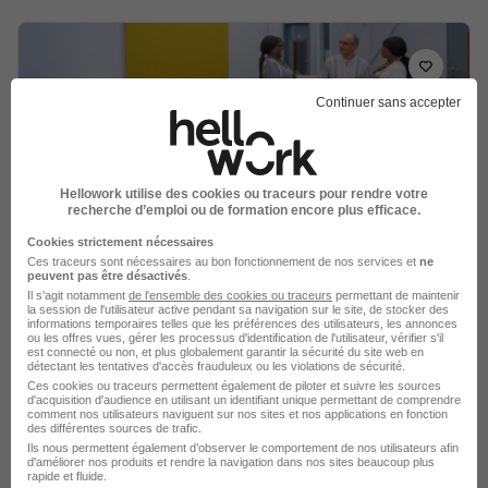
Continuer sans accepter
Auxiliaire de Vie H/F
Vitalliance
Hellowork utilise des cookies ou traceurs pour rendre votre
Royan - 17
CDI
12,31 - 12,41 € / heure
recherche d’emploi ou de formation encore plus efficace.
Cookies strictement nécessaires
Ces traceurs sont nécessaires au bon fonctionnement de nos services et
ne
Voir l’offre
peuvent pas être désactivés
.
il y a 4 jours
Il s'agit notamment
de l'ensemble des cookies ou traceurs
permettant de maintenir
la session de l'utilisateur active pendant sa navigation sur le site, de stocker des
informations temporaires telles que les préférences des utilisateurs, les annonces
ou les offres vues, gérer les processus d'identification de l'utilisateur, vérifier s'il
est connecté ou non, et plus globalement garantir la sécurité du site web en
détectant les tentatives d'accès frauduleux ou les violations de sécurité.
Ces cookies ou traceurs permettent également de piloter et suivre les sources
d'acquisition d'audience en utilisant un identifiant unique permettant de comprendre
comment nos utilisateurs naviguent sur nos sites et nos applications en fonction
des différentes sources de trafic.
Auxiliaire de Vie H/F
Ils nous permettent également d’observer le comportement de nos utilisateurs afin
d'améliorer nos produits et rendre la navigation dans nos sites beaucoup plus
Vitalliance
rapide et fluide.