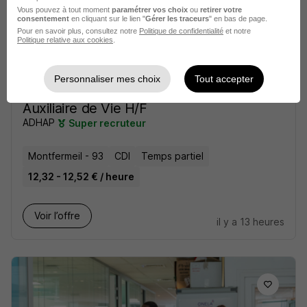
il y a 13 heures
Vous pouvez à tout moment
paramétrer vos choix
ou
retirer votre
consentement
en cliquant sur le lien "
Gérer les traceurs
" en bas de page.
Pour en savoir plus, consultez notre
Politique de confidentialité
et notre
Politique relative aux cookies
.
Personnaliser mes choix
Tout accepter
Auxiliaire de Vie H/F
ADHAP
Super recruteur
Montfermeil - 93
CDI
Temps partiel
12,32 - 12,52 € / heure
Voir l’offre
il y a 13 heures