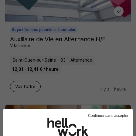
Soyez l'un des premiers à postuler
Auxiliaire de Vie en Alternance H/F
Vitalliance
Saint-Ouen-sur-Seine - 93
Alternance
12,31 - 12,41 € / heure
Voir l’offre
il y a 1 heure
Continuer sans accepter
Auxiliaire de Vie H/F