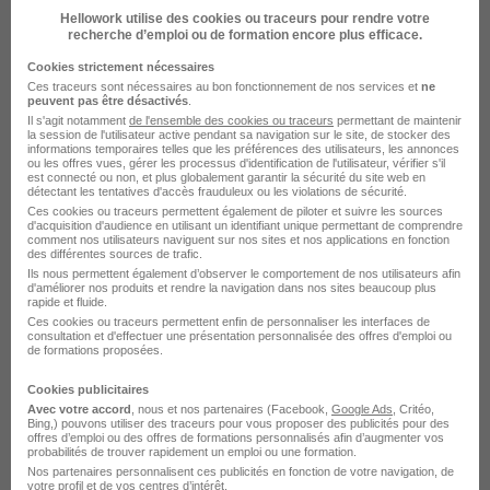
Hellowork utilise des cookies ou traceurs pour rendre votre
ADHAP
Super recruteur
recherche d’emploi ou de formation encore plus efficace.
Cookies strictement nécessaires
Pantin - 93
CDI
Temps partiel
Ces traceurs sont nécessaires au bon fonctionnement de nos services et
ne
peuvent pas être désactivés
.
12,32 - 12,52 € / heure
Il s'agit notamment
de l'ensemble des cookies ou traceurs
permettant de maintenir
la session de l'utilisateur active pendant sa navigation sur le site, de stocker des
informations temporaires telles que les préférences des utilisateurs, les annonces
ou les offres vues, gérer les processus d'identification de l'utilisateur, vérifier s'il
Voir l’offre
est connecté ou non, et plus globalement garantir la sécurité du site web en
il y a 13 heures
détectant les tentatives d'accès frauduleux ou les violations de sécurité.
Ces cookies ou traceurs permettent également de piloter et suivre les sources
d'acquisition d'audience en utilisant un identifiant unique permettant de comprendre
comment nos utilisateurs naviguent sur nos sites et nos applications en fonction
des différentes sources de trafic.
Ils nous permettent également d’observer le comportement de nos utilisateurs afin
d'améliorer nos produits et rendre la navigation dans nos sites beaucoup plus
rapide et fluide.
Ces cookies ou traceurs permettent enfin de personnaliser les interfaces de
consultation et d'effectuer une présentation personnalisée des offres d'emploi ou
Auxiliaire de Vie H/F
de formations proposées.
Senior Compagnie Recrutement
Cookies publicitaires
Avec votre accord
, nous et nos partenaires (Facebook,
Google Ads
, Critéo,
Paris 13e - 75
CDI
13,25 - 16,56 € / heure
Bing,) pouvons utiliser des traceurs pour vous proposer des publicités pour des
offres d’emploi ou des offres de formations personnalisés afin d’augmenter vos
probabilités de trouver rapidement un emploi ou une formation.
Nos partenaires personnalisent ces publicités en fonction de votre navigation, de
Voir l’offre
votre profil et de vos centres d’intérêt.