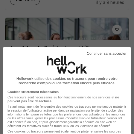
il y a 9 heures
Auxiliaire de Puériculture H/F
Continuer sans accepter
Babilou
Super recruteur
Paris 16e - 75
CDI
2 240 € / mois
Hellowork utilise des cookies ou traceurs pour rendre votre
recherche d’emploi ou de formation encore plus efficace.
Voir l’offre
il y a 9 heures
Cookies strictement nécessaires
Ces traceurs sont nécessaires au bon fonctionnement de nos services et
ne
peuvent pas être désactivés
.
Il s'agit notamment
de l'ensemble des cookies ou traceurs
permettant de maintenir
la session de l'utilisateur active pendant sa navigation sur le site, de stocker des
informations temporaires telles que les préférences des utilisateurs, les annonces
ou les offres vues, gérer les processus d'identification de l'utilisateur, vérifier s'il
est connecté ou non, et plus globalement garantir la sécurité du site web en
détectant les tentatives d'accès frauduleux ou les violations de sécurité.
Ces cookies ou traceurs permettent également de piloter et suivre les sources