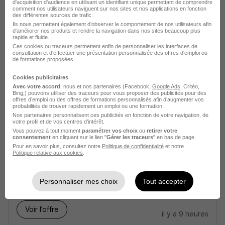
Auxiliaire de Puericulture H/F
d'acquisition d'audience en utilisant un identifiant unique permettant de comprendre
comment nos utilisateurs naviguent sur nos sites et nos applications en fonction
People and baby
des différentes sources de trafic.
Ils nous permettent également d’observer le comportement de nos utilisateurs afin
d'améliorer nos produits et rendre la navigation dans nos sites beaucoup plus
Neuilly-sur-Seine - 92
CDI
rapide et fluide.
Ces cookies ou traceurs permettent enfin de personnaliser les interfaces de
consultation et d'effectuer une présentation personnalisée des offres d'emploi ou
de formations proposées.
Voir l’offre
il y a 9 heures
Cookies publicitaires
Avec votre accord
, nous et nos partenaires (Facebook,
Google Ads
, Critéo,
Bing,) pouvons utiliser des traceurs pour vous proposer des publicités pour des
offres d’emploi ou des offres de formations personnalisés afin d’augmenter vos
probabilités de trouver rapidement un emploi ou une formation.
Nos partenaires personnalisent ces publicités en fonction de votre navigation, de
votre profil et de vos centres d’intérêt.
Vous pouvez à tout moment
paramétrer vos choix
ou
retirer votre
consentement
en cliquant sur le lien "
Gérer les traceurs
" en bas de page.
Auxiliaire de Puériculture H/F
Pour en savoir plus, consultez notre
Politique de confidentialité
et notre
Politique relative aux cookies
.
Département du Val de Marne
Ivry-sur-Seine - 94
CDD
12 mois
Personnaliser mes choix
Tout accepter
Voir l’offre
il y a 9 heures